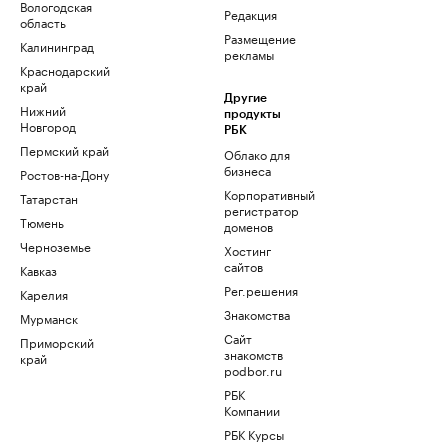
Вологодская
Редакция
область
Размещение
Калининград
рекламы
Краснодарский
край
Другие
Нижний
продукты
Новгород
РБК
Пермский край
Облако для
бизнеса
Ростов-на-Дону
Корпоративный
Татарстан
регистратор
Тюмень
доменов
Черноземье
Хостинг
сайтов
Кавказ
Рег.решения
Карелия
Знакомства
Мурманск
Сайт
Приморский
знакомств
край
podbor.ru
РБК
Компании
РБК Курсы