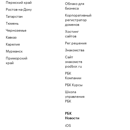
Пермский край
Облако для
бизнеса
Ростов-на-Дону
Корпоративный
Татарстан
регистратор
Тюмень
доменов
Черноземье
Хостинг
сайтов
Кавказ
Рег.решения
Карелия
Знакомства
Мурманск
Сайт
Приморский
знакомств
край
podbor.ru
РБК
Компании
РБК Курсы
Школа
управления
РБК
РБК
Новости
iOS