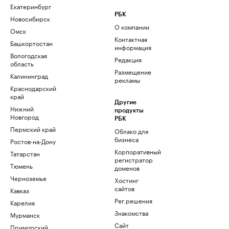
Екатеринбург
РБК
Новосибирск
О компании
Омск
Контактная
Башкортостан
информация
Вологодская
Редакция
область
Размещение
Калининград
рекламы
Краснодарский
край
Другие
Нижний
продукты
Новгород
РБК
Пермский край
Облако для
бизнеса
Ростов-на-Дону
Корпоративный
Татарстан
регистратор
Тюмень
доменов
Черноземье
Хостинг
сайтов
Кавказ
Рег.решения
Карелия
Знакомства
Мурманск
Сайт
Приморский