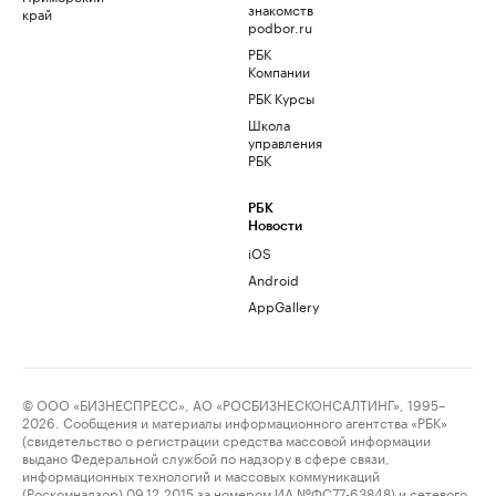
знакомств
край
podbor.ru
РБК
Компании
РБК Курсы
Школа
управления
РБК
РБК
Новости
iOS
Android
AppGallery
© ООО «БИЗНЕСПРЕСС», АО «РОСБИЗНЕСКОНСАЛТИНГ», 1995–
2026. Сообщения и материалы информационного агентства «РБК»
(свидетельство о регистрации средства массовой информации
выдано Федеральной службой по надзору в сфере связи,
информационных технологий и массовых коммуникаций
(Роскомнадзор) 09.12.2015 за номером ИА №ФС77-63848) и сетевого