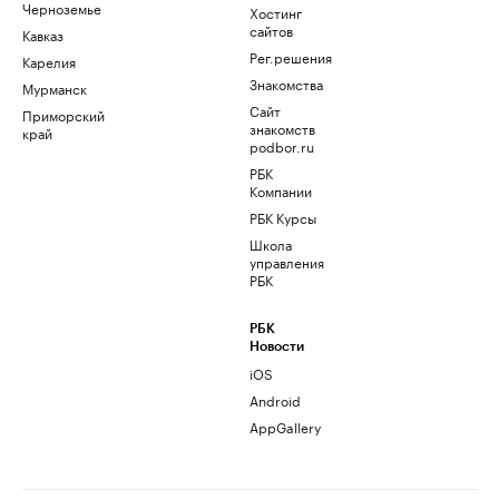
Черноземье
Хостинг
сайтов
Кавказ
Рег.решения
Карелия
Знакомства
Мурманск
Сайт
Приморский
знакомств
край
podbor.ru
РБК
Компании
РБК Курсы
Школа
управления
РБК
РБК
Новости
iOS
Android
AppGallery