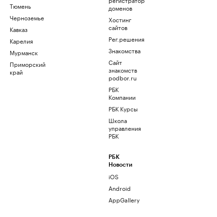
Тюмень
доменов
Черноземье
Хостинг
сайтов
Кавказ
Рег.решения
Карелия
Знакомства
Мурманск
Сайт
Приморский
знакомств
край
podbor.ru
РБК
Компании
РБК Курсы
Школа
управления
РБК
РБК
Новости
iOS
Android
AppGallery