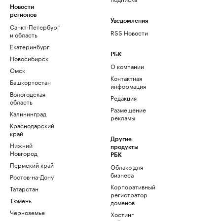
Новости
регионов
Уведомления
Санкт-Петербург
RSS Новости
и область
Екатеринбург
РБК
Новосибирск
О компании
Омск
Контактная
Башкортостан
информация
Вологодская
Редакция
область
Размещение
Калининград
рекламы
Краснодарский
край
Другие
Нижний
продукты
Новгород
РБК
Пермский край
Облако для
бизнеса
Ростов-на-Дону
Корпоративный
Татарстан
регистратор
Тюмень
доменов
Черноземье
Хостинг