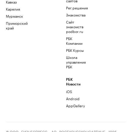
сайтов
Кавказ
Рег.решения
Карелия
Знакомства
Мурманск
Сайт
Приморский
знакомств
край
podbor.ru
РБК
Компании
РБК Курсы
Школа
управления
РБК
РБК
Новости
iOS
Android
AppGallery
© ООО «БИЗНЕСПРЕСС», АО «РОСБИЗНЕСКОНСАЛТИНГ», 1995–