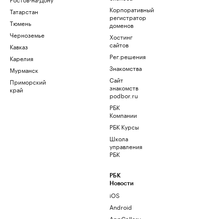
Корпоративный
Татарстан
регистратор
Тюмень
доменов
Черноземье
Хостинг
сайтов
Кавказ
Рег.решения
Карелия
Знакомства
Мурманск
Сайт
Приморский
знакомств
край
podbor.ru
РБК
Компании
РБК Курсы
Школа
управления
РБК
РБК
Новости
iOS
Android
AppGallery