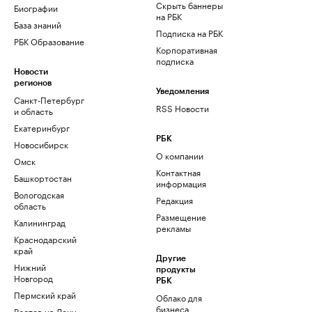
Скрыть баннеры
Биографии
на РБК
База знаний
Подписка на РБК
РБК Образование
Корпоративная
подписка
Новости
регионов
Уведомления
Санкт-Петербург
RSS Новости
и область
Екатеринбург
РБК
Новосибирск
О компании
Омск
Контактная
Башкортостан
информация
Вологодская
Редакция
область
Размещение
Калининград
рекламы
Краснодарский
край
Другие
Нижний
продукты
Новгород
РБК
Пермский край
Облако для
бизнеса
Ростов-на-Дону