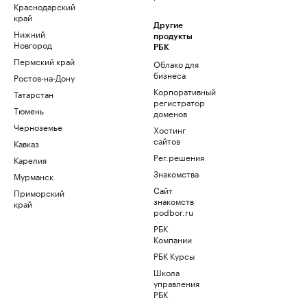
Краснодарский
край
Другие
Нижний
продукты
Новгород
РБК
Пермский край
Облако для
бизнеса
Ростов-на-Дону
Корпоративный
Татарстан
регистратор
Тюмень
доменов
Черноземье
Хостинг
сайтов
Кавказ
Рег.решения
Карелия
Знакомства
Мурманск
Сайт
Приморский
знакомств
край
podbor.ru
РБК
Компании
РБК Курсы
Школа
управления
РБК