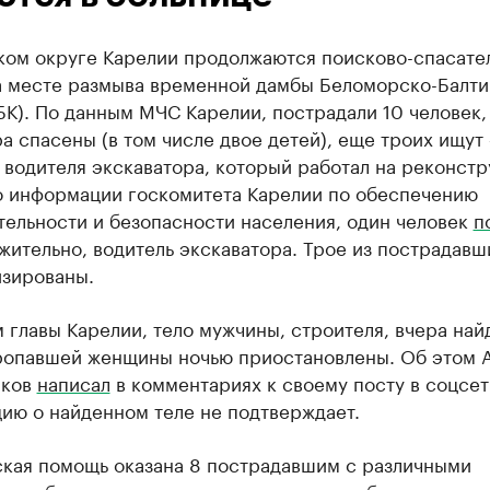
ком округе Карелии продолжаются поисково-спасате
а месте размыва временной дамбы Беломорско-Балти
БК). По данным МЧС Карелии, пострадали 10 человек, 
а спасены (в том числе двое детей), еще троих ищут
водителя экскаватора, который работал на реконстр
о информации госкомитета Карелии по обеспечению
тельности и безопасности населения, один человек
п
ительно, водитель экскаватора. Трое из пострадавш
изированы.
 главы Карелии, тело мужчины, строителя, вчера най
ропавшей женщины ночью приостановлены. Об этом 
иков
написал
в комментариях к своему посту в соцсе
ию о найденном теле не подтверждает.
кая помощь оказана 8 пострадавшим с различными