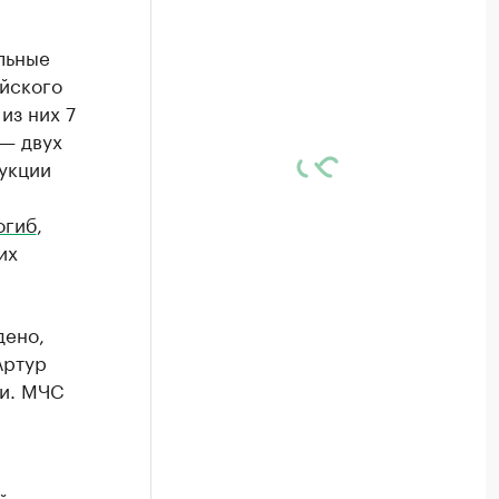
льные
йского
из них 7
 — двух
укции
огиб
,
их
дено,
Артур
ти. МЧС