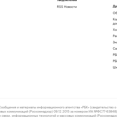
Уведомления
RSS Новости
Др
Об
Ко
до
Хо
Ре
Зн
Са
РБ
РБ
Шк
ения и материалы информационного агентства «РБК» (свидетельство о 
овых коммуникаций (Роскомнадзор) 09.12.2015 за номером ИА №ФС77-63848) 
 связи, информационных технологий и массовых коммуникаций (Роскомнадз