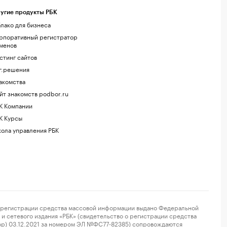
угие продукты РБК
лако для бизнеса
рпоративный регистратор
менов
стинг сайтов
г.решения
акомства
йт знакомств podbor.ru
К Компании
К Курсы
ола управления РБК
регистрации средства массовой информации выдано Федеральной
и сетевого издания «РБК» (свидетельство о регистрации средства
ор) 03.12.2021 за номером ЭЛ №ФС77-82385) сопровождаются