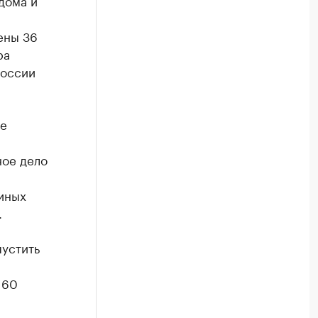
дома и
ены 36
ра
России
те
ное дело
иных
.
пустить
 60