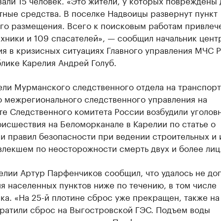
али 15 человек. «Это жители, у которых повреждены 
тные средства. В поселке Надвоицы развернут пункт
го размещения. Всего к поисковым работам привлеч
хники и 109 спасателей», — сообщил начальник цент
ия в кризисных ситуациях Главного управления МЧС 
лике Карелия Андрей Голуб.
ели Мурманского следственного отдела на транспор
о межрегионального следственного управления на
те Следственного комитета России возбудили уголов
исшествия на Беломорканале в Карелии по статье о
и правил безопасности при ведении строительных и 
влекшем по неосторожности смерть двух и более лиц
елии Артур Парфенчиков сообщил, что удалось не до
я населенных пунктов ниже по течению, в том числе
а. «На 25-й плотине сброс уже прекращен, также на
кратили сброс на Выгостровской ГЭС. Подъем воды