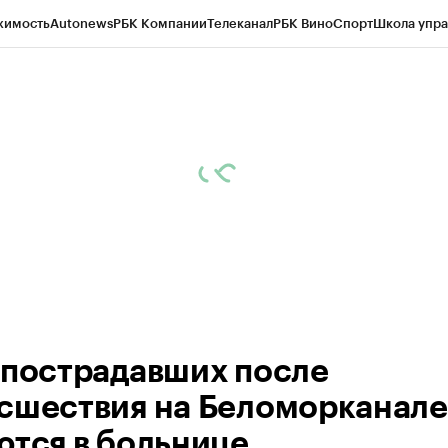
жимость
Autonews
РБК Компании
Телеканал
РБК Вино
Спорт
Школа упра
ипто
РБК Бизнес-среда
Дискуссионный клуб
Исследования
Кредитные 
Экономика
Бизнес
Технологии и медиа
Финансы
Рынок наличной валю
 пострадавших после
сшествия на Беломорканале
ются в больнице