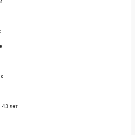
й
л
с
в
 к
 43 лет