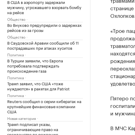
травмами
В США в аэропорту задержали
странице
мужчину, угрожавшего взорвать бомбу
на рейсе
Охлопков
Общество
Во Внуково предупредили о задержках
«Трое па
рейсов из-за грозы
Общество
продолжаю
В Саудовской Аравии сообщили об 11
травмато
пострадавших при атаках хуситов
находятся
Политика
рождения
В Турции заявили, что Европа
потребовала подтверждать
переохла
происхождение газа
стациона
Политика
удовлетв
Трамп заявил, что США «тоже
нуждаются» в ракетах для Patriot
Политика
Пятеро п
Reuters сообщил о серии кибератак на
госпитал
крупнейшие финансовые компании
США
и мужчина
Новая категория
Трамп подписал указы,
В МЧС Кар
ограничивающие право на
гражданство по рождению