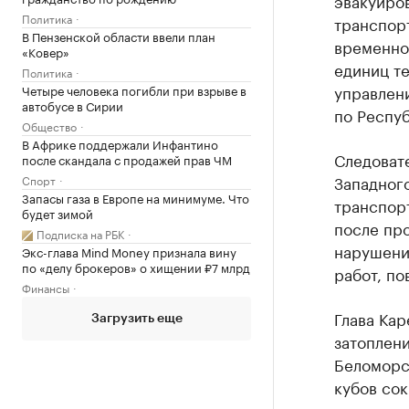
эвакуиров
Политика
транспор
В Пензенской области ввели план
временно
«Ковер»
единиц те
Политика
управлен
Четыре человека погибли при взрыве в
автобусе в Сирии
по Респуб
Общество
В Африке поддержали Инфантино
Следоват
после скандала с продажей прав ЧМ
Западног
Спорт
Запасы газа в Европе на минимуме. Что
транспор
будет зимой
после про
Подписка на РБК
нарушени
Экс-глава Mind Money признала вину
по «делу брокеров» о хищении ₽7 млрд
работ, по
Финансы
Глава Кар
Загрузить еще
затоплени
Беломорск
кубов со