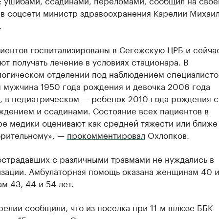
: ушибами, ссадинами, переломами, сообщил на свое
 в соцсети министр здравоохранения Карелии Михаи
.
циентов госпитализированы в Сегежскую ЦРБ и сейча
т получать лечение в условиях стационара. В
логическом отделении под наблюдением специалисто
 мужчина 1950 года рождения и девочка 2006 года
, в педиатрическом — ребенок 2010 года рождения с
ждением и ссадинами. Состояние всех пациентов в
ре медики оценивают как средней тяжести или ближе
орительному», —
прокомментировал
Охлопков.
острадавших с различными травмами не нуждались в
изации. Амбулаторная помощь оказана женщинам 40 и
м 43, 44 и 54 лет.
елии сообщили, что из поселка при 11-м шлюзе ББК