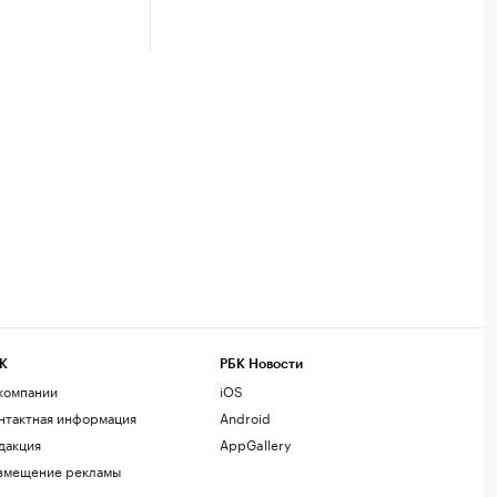
К
РБК Новости
компании
iOS
нтактная информация
Android
дакция
AppGallery
змещение рекламы