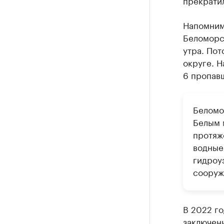
прекрати
Напомним
Беломорс
утра. По
округе. Н
6 пропавш
Беломо
Белым 
протяже
водные 
гидроу
сооруж
В 2022 го
заключен