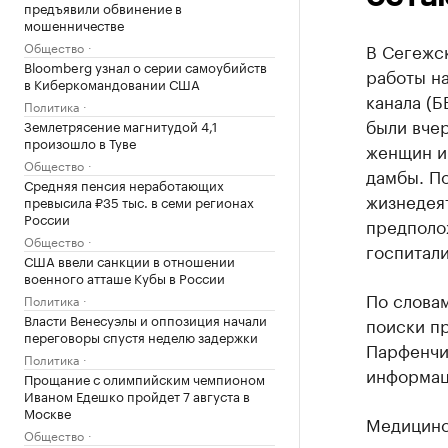
предъявили обвинение в
мошенничестве
Общество
В Сегежс
Bloomberg узнал о серии самоубийств
работы н
в Киберкомандовании США
канала (Б
Политика
были вчер
Землетрясение магнитудой 4,1
произошло в Туве
женщин и 
Общество
дамбы. П
Средняя пенсия неработающих
жизнедея
превысила ₽35 тыс. в семи регионах
России
предполож
Общество
госпитал
США ввели санкции в отношении
военного атташе Кубы в России
По словам
Политика
Власти Венесуэлы и оппозиция начали
поиски п
переговоры спустя неделю задержки
Парфенч
Политика
информац
Прощание с олимпийским чемпионом
Иваном Едешко пройдет 7 августа в
Москве
Медицинс
Общество