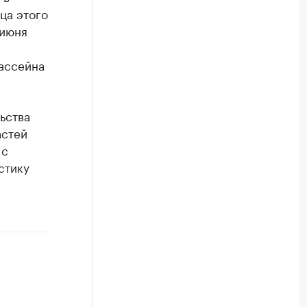
ца этого
 июня
ассейна
ьства
астей
 с
стику