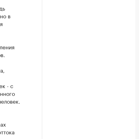
дь
но в
я
еления
в.
а,
к - с
янного
человек.
ах
оттока