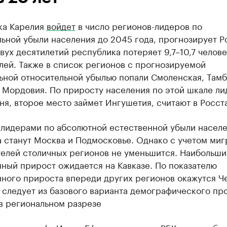
ка Карелия
войдет
в число регионов-лидеров по
ьной убыли населения до 2045 года, прогнозирует Ро
вух десятилетий республика потеряет 9,7–10,7 челове
лей. Также в список регионов с прогнозируемой
ьной относительной убылью попали Смоленская, Там
и Мордовия. По приросту населения по этой шкале л
ня, второе место займет Ингушетия, считают в Росста
 лидерами по абсолютной естественной убыли населе
 станут Москва и Подмосковье. Однако с учетом миг
телей столичных регионов не уменьшится. Наибольши
ный прирост ожидается на Кавказе. По показателю
ного прироста впереди других регионов окажутся Ч
 следует из базового варианта демографического пр
в региональном разрезе