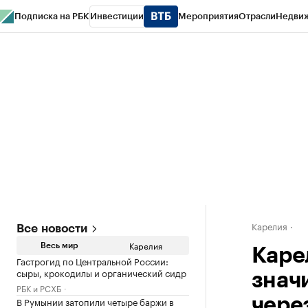
Подписка на РБК
Инвестиции
Мероприятия
Отрасли
Недви
РБК Life
Тренды
Визионеры
Национальные проекты
Город
Стиль
Кр
Конференции СПб
Спецпроекты
Проверка контрагентов
Политика
Карелия
Все новости
Карелия
Весь мир
Каре
Гастрогид по Центральной России:
сыры, крокодилы и органический сидр
знач
РБК и РСХБ
В Румынии затопили четыре баржи в
чере