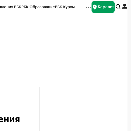
Карелия
вления РБК
РБК Образование
РБК Курсы
рейтинги
Франшизы
Газета
Спецпроекты СПб
ты
ения