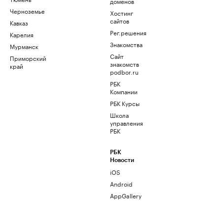
доменов
Черноземье
Хостинг
сайтов
Кавказ
Рег.решения
Карелия
Знакомства
Мурманск
Сайт
Приморский
знакомств
край
podbor.ru
РБК
Компании
РБК Курсы
Школа
управления
РБК
РБК
Новости
iOS
Android
AppGallery