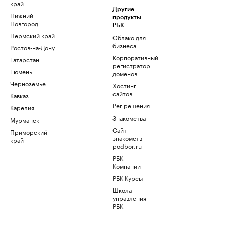
край
Другие
Нижний
продукты
Новгород
РБК
Пермский край
Облако для
бизнеса
Ростов-на-Дону
Корпоративный
Татарстан
регистратор
Тюмень
доменов
Черноземье
Хостинг
сайтов
Кавказ
Рег.решения
Карелия
Знакомства
Мурманск
Сайт
Приморский
знакомств
край
podbor.ru
РБК
Компании
РБК Курсы
Школа
управления
РБК