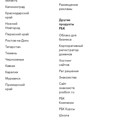
Размещение
Калининград
рекламы
Краснодарский
край
Другие
Нижний
продукты
Новгород
РБК
Пермский край
Облако для
бизнеса
Ростов-на-Дону
Корпоративный
Татарстан
регистратор
Тюмень
доменов
Черноземье
Хостинг
сайтов
Кавказ
Рег.решения
Карелия
Знакомства
Мурманск
Сайт
Приморский
знакомств
край
podbor.ru
РБК
Компании
РБК Курсы
Школа