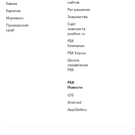
сайтов
Кавказ
Рег.решения
Карелия
Знакомства
Мурманск
Сайт
Приморский
знакомств
край
podbor.ru
РБК
Компании
РБК Курсы
Школа
управления
РБК
РБК
Новости
iOS
Android
AppGallery