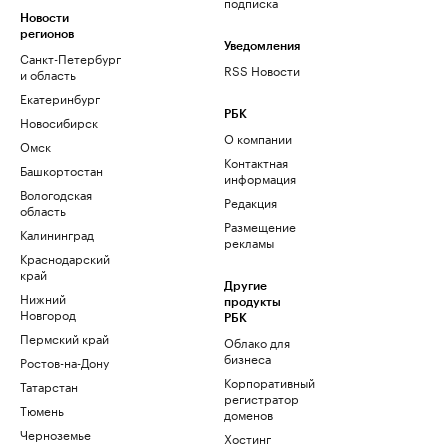
подписка
Новости
регионов
Уведомления
Санкт-Петербург
RSS Новости
и область
Екатеринбург
РБК
Новосибирск
О компании
Омск
Контактная
Башкортостан
информация
Вологодская
Редакция
область
Размещение
Калининград
рекламы
Краснодарский
край
Другие
Нижний
продукты
Новгород
РБК
Пермский край
Облако для
бизнеса
Ростов-на-Дону
Корпоративный
Татарстан
регистратор
Тюмень
доменов
Черноземье
Хостинг