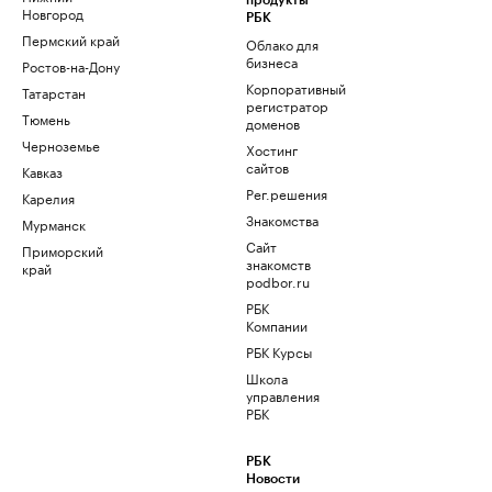
продукты
Новгород
РБК
Пермский край
Облако для
бизнеса
Ростов-на-Дону
Корпоративный
Татарстан
регистратор
Тюмень
доменов
Черноземье
Хостинг
сайтов
Кавказ
Рег.решения
Карелия
Знакомства
Мурманск
Сайт
Приморский
знакомств
край
podbor.ru
РБК
Компании
РБК Курсы
Школа
управления
РБК
РБК
Новости