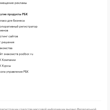
змещение рекламы
угие продукты РБК
лако для бизнеса
рпоративный регистратор
менов
стинг сайтов
г.решения
акомства
йт знакомств podbor.ru
К Компании
К Курсы
ола управления РБК
регистрации средства массовой информации выдано Федеральной