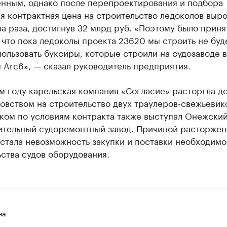
енным, однако после перепроектирования и подбора
 контрактная цена на строительство ледоколов выр
ва раза, достигнув 32 млрд руб. «Поэтому было приня
что пока ледоколы проекта 23620 мы строить не буд
ользовать буксиры, которые строили на судозаводе 
 Arc6», — сказал руководитель предприятия.
м году карельская компания «Согласие»
расторгла
до
вством на строительство двух траулеров-свежьевик
ком по условиям контракта также выступал Онежски
ительный судоремонтный завод. Причиной расторжен
стала невозможность закупки и поставки необходимо
ства судов оборудования.
на