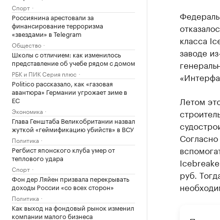
Спорт
Федераль
Россиянина арестовали за
финансирование терроризма
отказалос
«звездами» в Telegram
класса I
Общество
заводе из
Школы с отличием: как изменилось
представление об учебе рядом с домом
генераль
РБК и ПИК Серия плюс
«Интерфа
Politico рассказало, как «газовая
авантюра» Германии угрожает зиме в
Летом это
ЕС
Экономика
строител
Глава Генштаба Великобритании назвал
судостро
жуткой «геймификацию убийств» в ВСУ
Согласно
Политика
вспомога
Регбист японского клуба умер от
теплового удара
Icebreake
Спорт
руб. Тог
Фон дер Ляйен призвала перекрывать
необходи
доходы России «со всех сторон»
Политика
Как выход на фондовый рынок изменил
компании малого бизнеса