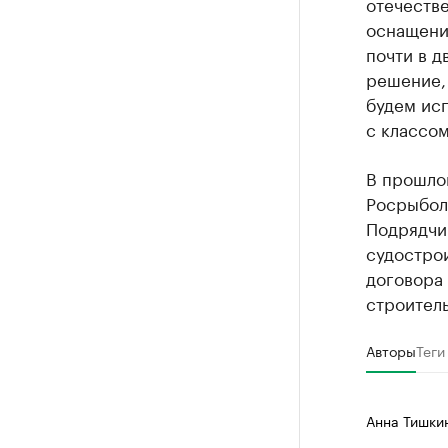
отечеств
оснащения
почти в д
решение, 
будем исп
с классом
В прошло
Росрыболо
Подрядчи
судостро
договора 
строитель
Авторы
Теги
Анна Тишки