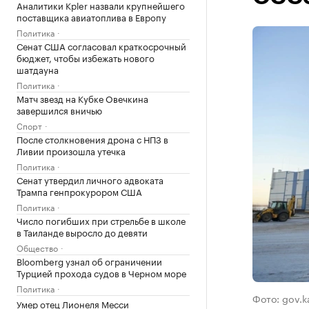
Аналитики Kpler назвали крупнейшего
поставщика авиатоплива в Европу
Политика
Сенат США согласовал краткосрочный
бюджет, чтобы избежать нового
шатдауна
Политика
Матч звезд на Кубке Овечкина
завершился вничью
Спорт
После столкновения дрона с НПЗ в
Ливии произошла утечка
Политика
Сенат утвердил личного адвоката
Трампа генпрокурором США
Политика
Число погибших при стрельбе в школе
в Таиланде выросло до девяти
Общество
Bloomberg узнал об ограничении
Турцией прохода судов в Черном море
Политика
Фото: gov.ka
Умер отец Лионеля Месси