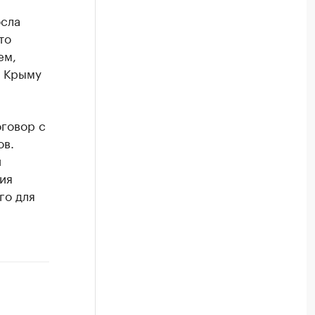
осла
то
ем,
в Крыму
говор с
ов.
й
ия
го для