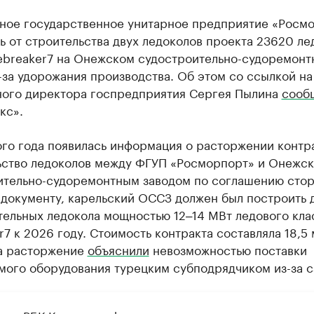
ное государственное унитарное предприятие «Росм
ь от строительства двух ледоколов проекта 23620 ле
cebreaker7 на Онежском судостроительно-судоремонт
-за удорожания производства. Об этом со ссылкой на
ного директора госпредприятия Сергея Пылина
сооб
кс».
го года появилась информация о расторжении контра
ьство ледоколов между ФГУП «Росморпорт» и Онежс
ительно-судоремонтным заводом по соглашению стор
 документу, карельский ОССЗ должен был построить 
тельных ледокола мощностью 12‒14 МВт ледового кла
r7 к 2026 году. Стоимость контракта составляла 18,5
да расторжение
объяснили
невозможностью поставки
мого оборудования турецким субподрядчиком из-за с