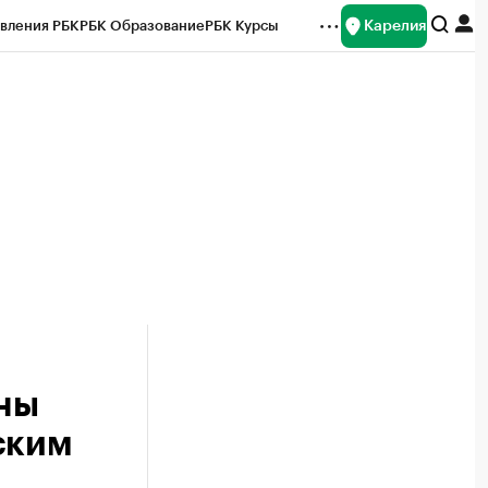
Карелия
вления РБК
РБК Образование
РБК Курсы
рейтинги
Франшизы
Газета
Спецпроекты СПб
ты
ны
ским