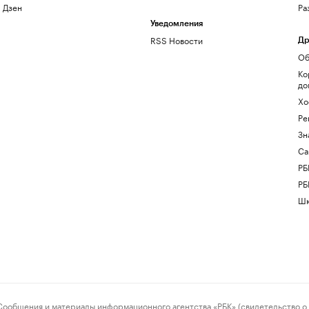
Дзен
Ра
Уведомления
RSS Новости
Др
Об
Ко
до
Хо
Ре
Зн
Са
РБ
РБ
Шк
ения и материалы информационного агентства «РБК» (свидетельство о 