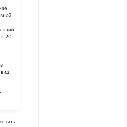
мае
овной
,
влений
ет 20
 в
 вид
т
менить