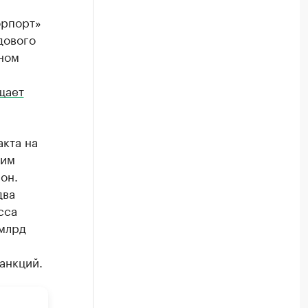
орпорт»
дового
ном
щает
кта на
ким
он.
два
сса
 млрд
анкций.