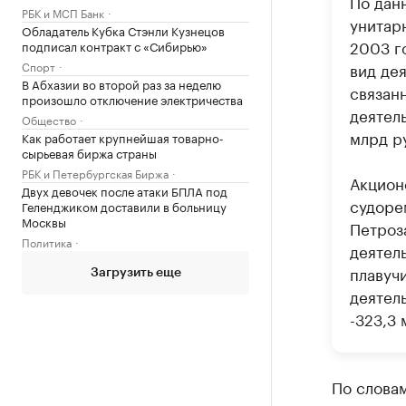
По дан
РБК и МСП Банк
унитар
Обладатель Кубка Стэнли Кузнецов
2003 г
подписал контракт с «Сибирью»
Спорт
вид де
В Абхазии во второй раз за неделю
связан
произошло отключение электричества
деятел
Общество
млрд ру
Как работает крупнейшая товарно-
сырьевая биржа страны
РБК и Петербургская Биржа
Акцион
Двух девочек после атаки БПЛА под
судоре
Геленджиком доставили в больницу
Москвы
Петроз
Политика
деятел
плавуч
Загрузить еще
деятел
-323,3 
По слова