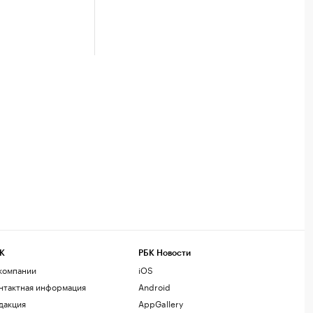
К
РБК Новости
компании
iOS
нтактная информация
Android
дакция
AppGallery