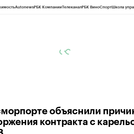
жимость
Autonews
РБК Компании
Телеканал
РБК Вино
Спорт
Школа упра
ипто
РБК Бизнес-среда
Дискуссионный клуб
Исследования
Кредитные 
Экономика
Бизнес
Технологии и медиа
Финансы
Рынок наличной валю
сморпорте объяснили причи
оржения контракта с карель
З