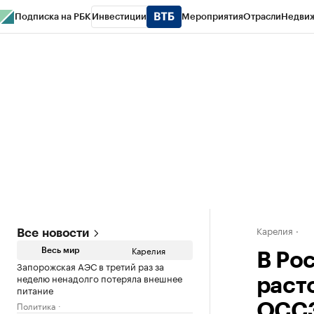
Подписка на РБК
Инвестиции
Мероприятия
Отрасли
Недви
РБК Life
Тренды
Визионеры
Национальные проекты
Город
Стиль
Кр
Конференции СПб
Спецпроекты
Проверка контрагентов
Политика
Карелия
Все новости
Карелия
Весь мир
В Ро
Запорожская АЭС в третий раз за
неделю ненадолго потеряла внешнее
раст
питание
Политика
ОСС