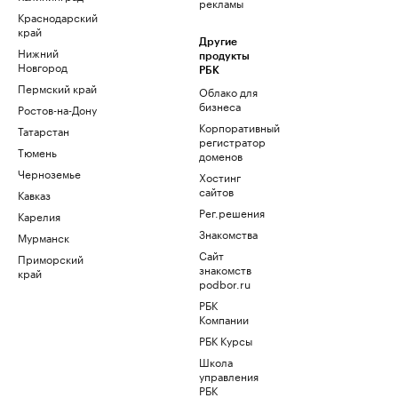
рекламы
Краснодарский
край
Другие
Нижний
продукты
Новгород
РБК
Пермский край
Облако для
бизнеса
Ростов-на-Дону
Корпоративный
Татарстан
регистратор
Тюмень
доменов
Черноземье
Хостинг
сайтов
Кавказ
Рег.решения
Карелия
Знакомства
Мурманск
Сайт
Приморский
знакомств
край
podbor.ru
РБК
Компании
РБК Курсы
Школа
управления
РБК