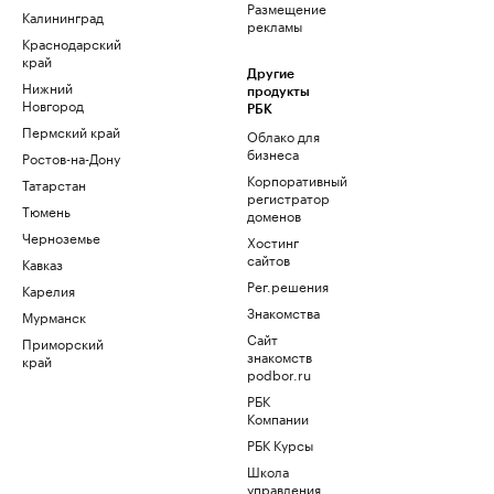
Размещение
Калининград
рекламы
Краснодарский
край
Другие
Нижний
продукты
Новгород
РБК
Пермский край
Облако для
бизнеса
Ростов-на-Дону
Корпоративный
Татарстан
регистратор
Тюмень
доменов
Черноземье
Хостинг
сайтов
Кавказ
Рег.решения
Карелия
Знакомства
Мурманск
Сайт
Приморский
знакомств
край
podbor.ru
РБК
Компании
РБК Курсы
Школа
управления