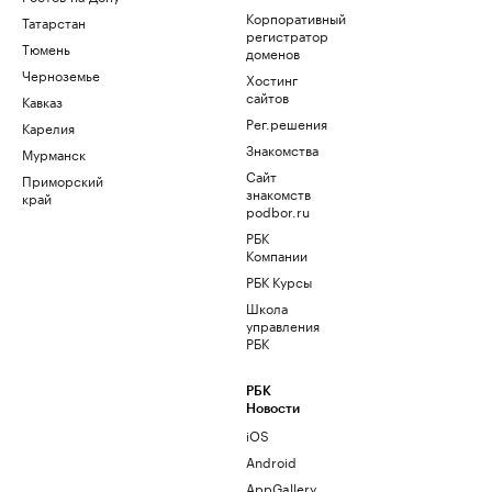
Корпоративный
Татарстан
регистратор
Тюмень
доменов
Черноземье
Хостинг
сайтов
Кавказ
Рег.решения
Карелия
Знакомства
Мурманск
Сайт
Приморский
знакомств
край
podbor.ru
РБК
Компании
РБК Курсы
Школа
управления
РБК
РБК
Новости
iOS
Android
AppGallery