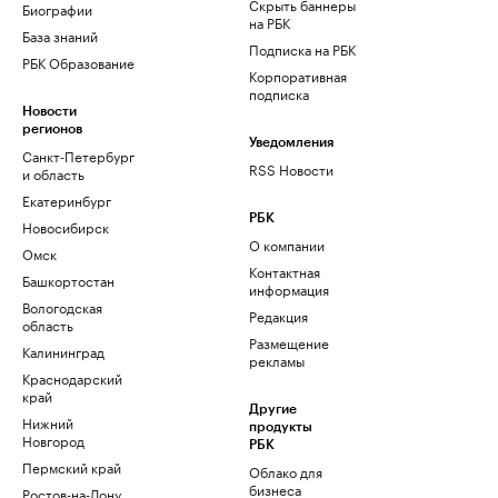
Скрыть баннеры
Биографии
на РБК
База знаний
Подписка на РБК
РБК Образование
Корпоративная
подписка
Новости
регионов
Уведомления
Санкт-Петербург
RSS Новости
и область
Екатеринбург
РБК
Новосибирск
О компании
Омск
Контактная
Башкортостан
информация
Вологодская
Редакция
область
Размещение
Калининград
рекламы
Краснодарский
край
Другие
Нижний
продукты
Новгород
РБК
Пермский край
Облако для
бизнеса
Ростов-на-Дону