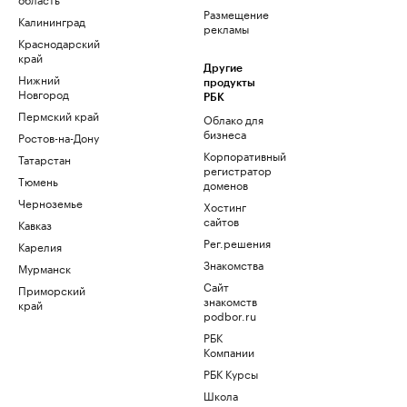
Размещение
Калининград
рекламы
Краснодарский
край
Другие
Нижний
продукты
Новгород
РБК
Пермский край
Облако для
бизнеса
Ростов-на-Дону
Корпоративный
Татарстан
регистратор
Тюмень
доменов
Черноземье
Хостинг
сайтов
Кавказ
Рег.решения
Карелия
Знакомства
Мурманск
Сайт
Приморский
знакомств
край
podbor.ru
РБК
Компании
РБК Курсы
Школа