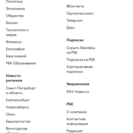
Политика
ВКонтакте
Экономика
Одноклассники
Общество
Telegram
Бизнес
Дзен
Технологии и
медиа
Финансы
Подписки
Скрыть баннеры
Биографии
на РБК
База знаний
Подписка на РБК
РБК Образование
Корпоративная
подписка
Новости
регионов
Уведомления
Санкт-Петербург
RSS Новости
и область
Екатеринбург
РБК
Новосибирск
О компании
Омск
Контактная
Башкортостан
информация
Вологодская
Редакция
область