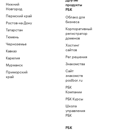
Другие
Нижний
продукты
Новгород
РБК
Пермский край
Облако для
бизнеса
Ростов-на-Дону
Корпоративный
Татарстан
регистратор
Тюмень
доменов
Черноземье
Хостинг
сайтов
Кавказ
Рег.решения
Карелия
Знакомства
Мурманск
Сайт
Приморский
знакомств
край
podbor.ru
РБК
Компании
РБК Курсы
Школа
управления
РБК
РБК