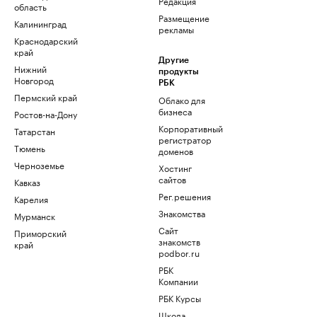
Редакция
область
Размещение
Калининград
рекламы
Краснодарский
край
Другие
Нижний
продукты
Новгород
РБК
Пермский край
Облако для
бизнеса
Ростов-на-Дону
Корпоративный
Татарстан
регистратор
Тюмень
доменов
Черноземье
Хостинг
сайтов
Кавказ
Рег.решения
Карелия
Знакомства
Мурманск
Сайт
Приморский
знакомств
край
podbor.ru
РБК
Компании
РБК Курсы
Школа