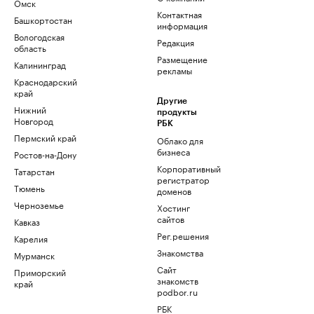
Омск
Контактная
Башкортостан
информация
Вологодская
Редакция
область
Размещение
Калининград
рекламы
Краснодарский
край
Другие
Нижний
продукты
Новгород
РБК
Пермский край
Облако для
бизнеса
Ростов-на-Дону
Корпоративный
Татарстан
регистратор
Тюмень
доменов
Черноземье
Хостинг
сайтов
Кавказ
Рег.решения
Карелия
Знакомства
Мурманск
Сайт
Приморский
знакомств
край
podbor.ru
РБК