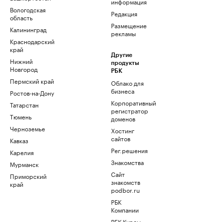
информация
Вологодская
Редакция
область
Размещение
Калининград
рекламы
Краснодарский
край
Другие
Нижний
продукты
Новгород
РБК
Пермский край
Облако для
бизнеса
Ростов-на-Дону
Корпоративный
Татарстан
регистратор
Тюмень
доменов
Черноземье
Хостинг
сайтов
Кавказ
Рег.решения
Карелия
Знакомства
Мурманск
Сайт
Приморский
знакомств
край
podbor.ru
РБК
Компании
РБК Курсы