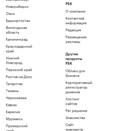
РБК
Новосибирск
О компании
Омск
Контактная
Башкортостан
информация
Вологодская
Редакция
область
Размещение
Калининград
рекламы
Краснодарский
край
Другие
Нижний
продукты
Новгород
РБК
Пермский край
Облако для
бизнеса
Ростов-на-Дону
Корпоративный
Татарстан
регистратор
Тюмень
доменов
Черноземье
Хостинг
сайтов
Кавказ
Рег.решения
Карелия
Знакомства
Мурманск
Сайт
Приморский
знакомств
край