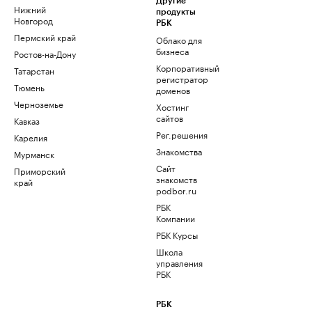
Другие
Нижний
продукты
Новгород
РБК
Пермский край
Облако для
бизнеса
Ростов-на-Дону
Корпоративный
Татарстан
регистратор
Тюмень
доменов
Черноземье
Хостинг
сайтов
Кавказ
Рег.решения
Карелия
Знакомства
Мурманск
Сайт
Приморский
знакомств
край
podbor.ru
РБК
Компании
РБК Курсы
Школа
управления
РБК
РБК