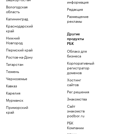
информация
Вологодская
Редакция
область
Размещение
Калининград
рекламы
Краснодарский
край
Другие
Нижний
продукты
Новгород
РБК
Пермский край
Облако для
бизнеса
Ростов-на-Дону
Корпоративный
Татарстан
регистратор
Тюмень
доменов
Черноземье
Хостинг
сайтов
Кавказ
Рег.решения
Карелия
Знакомства
Мурманск
Сайт
Приморский
знакомств
край
podbor.ru
РБК
Компании