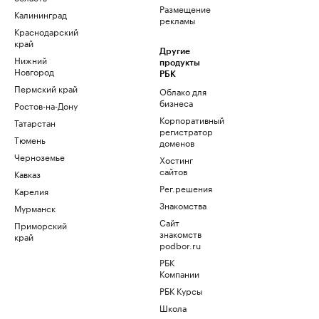
Размещение
Калининград
рекламы
Краснодарский
край
Другие
Нижний
продукты
Новгород
РБК
Пермский край
Облако для
бизнеса
Ростов-на-Дону
Корпоративный
Татарстан
регистратор
Тюмень
доменов
Черноземье
Хостинг
сайтов
Кавказ
Рег.решения
Карелия
Знакомства
Мурманск
Сайт
Приморский
знакомств
край
podbor.ru
РБК
Компании
РБК Курсы
Школа
управления