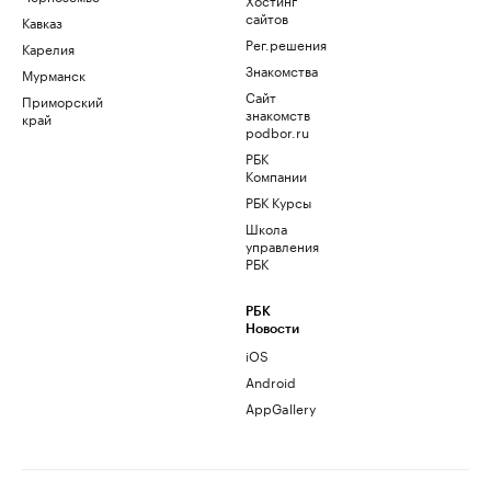
сайтов
Кавказ
Рег.решения
Карелия
Знакомства
Мурманск
Сайт
Приморский
знакомств
край
podbor.ru
РБК
Компании
РБК Курсы
Школа
управления
РБК
РБК
Новости
iOS
Android
AppGallery