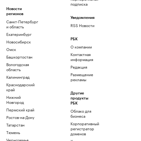
подписка
Новости
регионов
Уведомления
Санкт-Петербург
RSS Новости
и область
Екатеринбург
РБК
Новосибирск
О компании
Омск
Контактная
Башкортостан
информация
Вологодская
Редакция
область
Размещение
Калининград
рекламы
Краснодарский
край
Другие
Нижний
продукты
Новгород
РБК
Пермский край
Облако для
бизнеса
Ростов-на-Дону
Корпоративный
Татарстан
регистратор
Тюмень
доменов
Черноземье
Хостинг