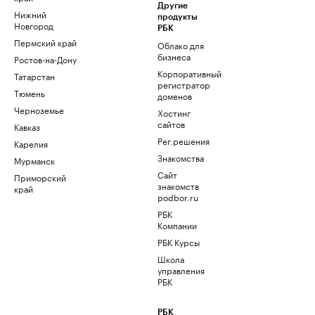
Другие
Нижний
продукты
Новгород
РБК
Пермский край
Облако для
бизнеса
Ростов-на-Дону
Корпоративный
Татарстан
регистратор
Тюмень
доменов
Черноземье
Хостинг
сайтов
Кавказ
Рег.решения
Карелия
Знакомства
Мурманск
Сайт
Приморский
знакомств
край
podbor.ru
РБК
Компании
РБК Курсы
Школа
управления
РБК
РБК