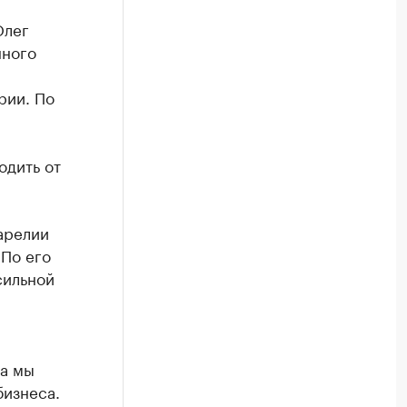
Олег
нного
рии. По
одить от
Карелии
 По его
сильной
да мы
бизнеса.