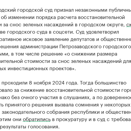
одский городской суд признал незаконными публичн
 об изменении порядка расчета восстановительной
и за снос зеленых насаждений в городском округе,
с
е городского суда в соцсети. Суд удовлетворил
ративное исковое заявление депутатов и общественн
решения администрации Петрозаводского городского
ыми, в том числе решение «о снижении размера
ительной стоимости за снос зеленых насаждений дл
ых инвестиционных проектов».
 проходили 8 ноября 2024 года. Тогда большинство
овало за снижение восстановительной стоимости гор
нако без очного участия в слушаниях, а по доверенно
ть принятого решения вызвала сомнения у некоторых
в законодательного собрания республики и обществе
 этим они
обратились
в прокуратуру и в суд с требов
результаты голосования.