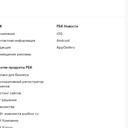
К
РБК Новости
компании
iOS
нтактная информация
Android
дакция
AppGallery
змещение рекламы
угие продукты РБК
лако для бизнеса
рпоративный регистратор
менов
стинг сайтов
г.решения
акомства
йт знакомств podbor.ru
К Компании
К Курсы