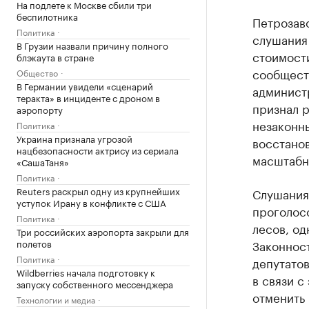
На подлете к Москве сбили три
беспилотника
Петрозав
Политика
слушания
В Грузии назвали причину полного
стоимост
блэкаута в стране
сообществ
Общество
В Германии увидели «сценарий
админист
теракта» в инциденте с дроном в
признал 
аэропорту
незаконн
Политика
Украина признала угрозой
восстанов
нацбезопасности актрису из сериала
масштабн
«СашаТаня»
Политика
Reuters раскрыл одну из крупнейших
Слушания
уступок Ирану в конфликте с США
проголос
Политика
лесов, од
Три российских аэропорта закрыли для
полетов
Законнос
Политика
депутато
Wildberries начала подготовку к
в связи с
запуску собственного мессенджера
отменить 
Технологии и медиа