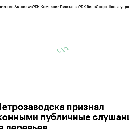
жимость
Autonews
РБК Компании
Телеканал
РБК Вино
Спорт
Школа упра
ипто
РБК Бизнес-среда
Дискуссионный клуб
Исследования
Кредитные 
Экономика
Бизнес
Технологии и медиа
Финансы
Рынок наличной валю
Петрозаводска признал
конными публичные слушан
е деревьев