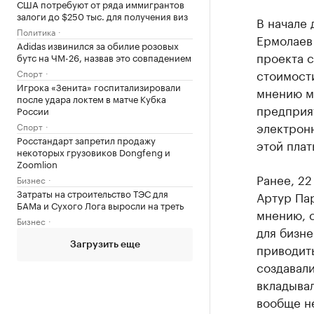
США потребуют от ряда иммигрантов
залоги до $250 тыс. для получения виз
В начале
Политика
Ермолае
Adidas извинился за обилие розовых
проекта с
бутс на ЧМ-26, назвав это совпадением
стоимост
Спорт
Игрока «Зенита» госпитализировали
мнению ми
после удара локтем в матче Кубка
предприя
России
электрон
Спорт
Росстандарт запретил продажу
этой плат
некоторых грузовиков Dongfeng и
Zoomlion
Ранее, 22
Бизнес
Затраты на строительство ТЭС для
Артур Па
БАМа и Сухого Лога выросли на треть
мнению, с
Бизнес
для бизне
Загрузить еще
приводить
создавали
вкладывал
вообще не