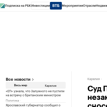
Подписка на РБК
Инвестиции
Мероприятия
Отрасли
Недви
РБК Life
Тренды
Визионеры
Национальные проекты
Город
Стиль
Кр
Конференции СПб
Спецпроекты
Проверка контрагентов
Политика
Карелия
Все новости
Карелия
Весь мир
Суд 
«ЕП» узнала, что Залужного не пустили
на встречу с британским министром
неза
Политика
Ярославский губернатор сообщил о
снос