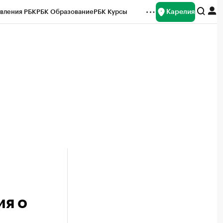
Карелия
вления РБК
РБК Образование
РБК Курсы
рейтинги
Франшизы
Газета
Спецпроекты СПб
ты
ия о