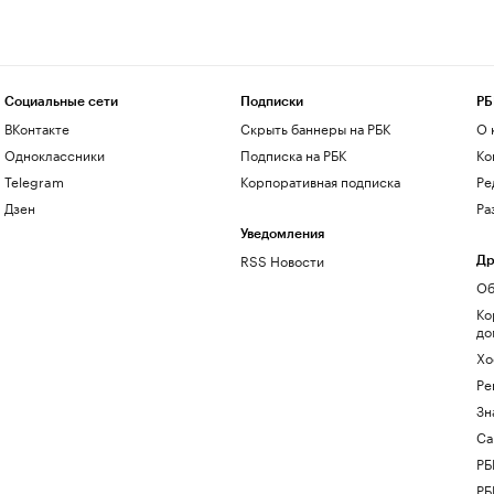
Социальные сети
Подписки
РБ
ВКонтакте
Скрыть баннеры на РБК
О 
Одноклассники
Подписка на РБК
Ко
Telegram
Корпоративная подписка
Ре
Дзен
Ра
Уведомления
RSS Новости
Др
Об
Ко
до
Хо
Ре
Зн
Са
РБ
РБ