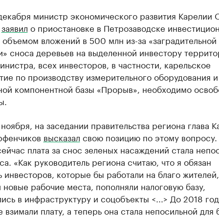
 декабря министр экономического развития Карелии 
в
заявил
о приостановке в Петрозаводске инвестицио
 объемом вложений в 500 млн из-за «заградительной
и» сноса деревьев на выделенной инвестору террито
нистра, всех инвесторов, в частности, карельское
тие по производству измерительного оборудования и
ной компонентной базы «Прорыв», необходимо освоб
ы.
 ноября, на заседании правительства региона глава 
рфенчиков
высказал
свою позицию по этому вопросу.
ейчас плата за снос зеленых насаждений стала непо
са. «Как руководитель региона считаю, что я обязан
 инвесторов, которые бы работали на благо жителей,
 новые рабочие места, пополняли налоговую базу,
ись в инфраструктуру и соцобъекты <...> До 2018 го
 взимали плату, а теперь она стала непосильной для 