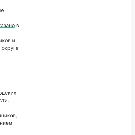
ые
казано
в
иков и
 округа
я
одских
сти.
нников,
анием