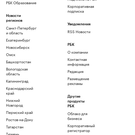
РБК Образование
Корпоративная
подписка
Новости
регионов
Уведомления
Санкт-Петербург
RSS Новости
и область
Екатеринбург
РБК
Новосибирск
О компании
Омск
Контактная
Башкортостан
информация
Вологодская
Редакция
область
Размещение
Калининград
рекламы
Краснодарский
край
Другие
Нижний
продукты
Новгород
РБК
Пермский край
Облако для
бизнеса
Ростов-на-Дону
Корпоративный
Татарстан
регистратор
Тюмень
доменов