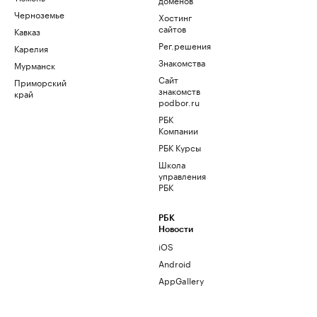
Черноземье
Хостинг
сайтов
Кавказ
Рег.решения
Карелия
Знакомства
Мурманск
Сайт
Приморский
знакомств
край
podbor.ru
РБК
Компании
РБК Курсы
Школа
управления
РБК
РБК
Новости
iOS
Android
AppGallery