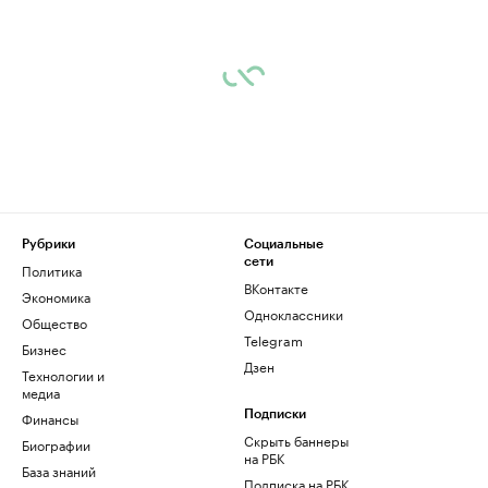
Рубрики
Социальные
сети
Политика
ВКонтакте
Экономика
Одноклассники
Общество
Telegram
Бизнес
Дзен
Технологии и
медиа
Финансы
Подписки
Скрыть баннеры
Биографии
на РБК
База знаний
Подписка на РБК