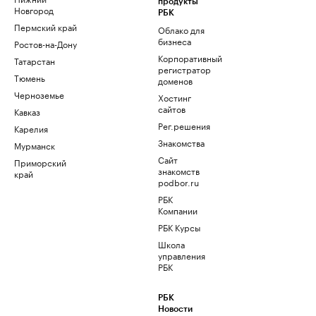
продукты
Новгород
РБК
Пермский край
Облако для
бизнеса
Ростов-на-Дону
Корпоративный
Татарстан
регистратор
Тюмень
доменов
Черноземье
Хостинг
сайтов
Кавказ
Рег.решения
Карелия
Знакомства
Мурманск
Сайт
Приморский
знакомств
край
podbor.ru
РБК
Компании
РБК Курсы
Школа
управления
РБК
РБК
Новости