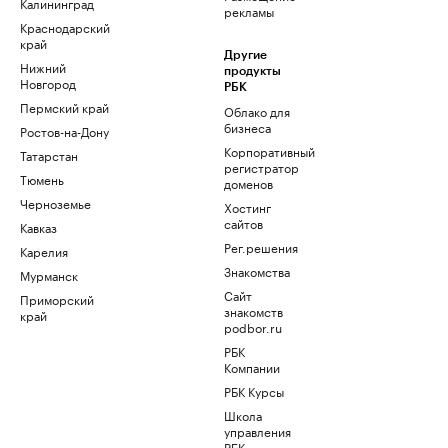
Калининград
рекламы
Краснодарский
край
Другие
Нижний
продукты
Новгород
РБК
Пермский край
Облако для
бизнеса
Ростов-на-Дону
Корпоративный
Татарстан
регистратор
Тюмень
доменов
Черноземье
Хостинг
сайтов
Кавказ
Рег.решения
Карелия
Знакомства
Мурманск
Сайт
Приморский
знакомств
край
podbor.ru
РБК
Компании
РБК Курсы
Школа
управления
РБК