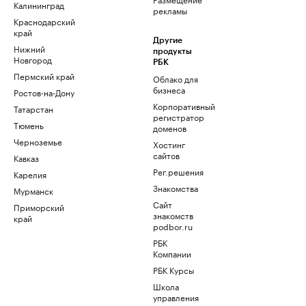
Калининград
рекламы
Краснодарский
край
Другие
Нижний
продукты
Новгород
РБК
Пермский край
Облако для
бизнеса
Ростов-на-Дону
Корпоративный
Татарстан
регистратор
Тюмень
доменов
Черноземье
Хостинг
сайтов
Кавказ
Рег.решения
Карелия
Знакомства
Мурманск
Сайт
Приморский
знакомств
край
podbor.ru
РБК
Компании
РБК Курсы
Школа
управления