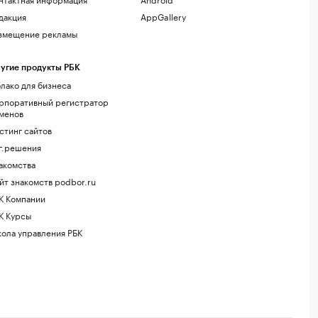
дакция
AppGallery
змещение рекламы
угие продукты РБК
лако для бизнеса
рпоративный регистратор
менов
стинг сайтов
г.решения
акомства
йт знакомств podbor.ru
К Компании
К Курсы
ола управления РБК