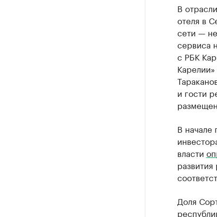
В отрасл
отеля в 
сети — не
сервиса 
с РБК Кар
Карелии» 
Тараканов
и гости 
размещен
В начале
инвестора
власти
оп
развития 
соответст
Доля Сор
республи