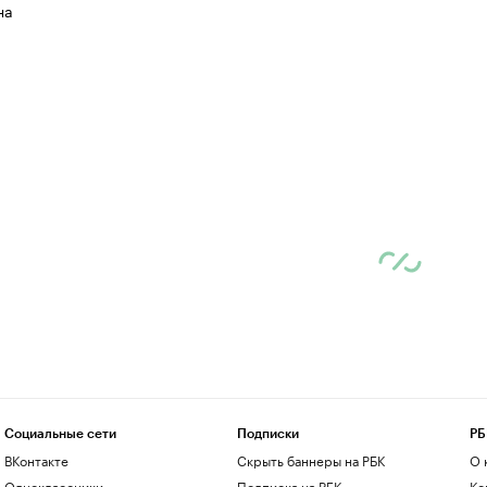
на
Социальные сети
Подписки
РБ
ВКонтакте
Скрыть баннеры на РБК
О 
Одноклассники
Подписка на РБК
Ко