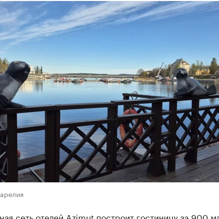
Карелия
ая сеть отелей Azimut построит гостиницу за 900 мл