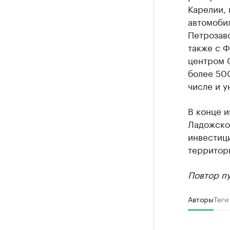
Карелии,
автомоби
Петрозаво
также с Ф
центром 
более 500
числе и у
В конце и
Ладожско
инвестиц
территор
Повтор пу
Авторы
Теги