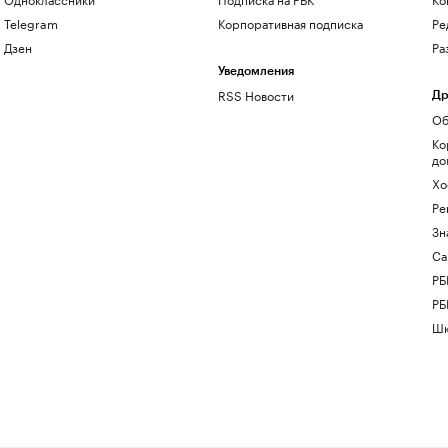
Telegram
Корпоративная подписка
Ре
Дзен
Ра
Уведомления
RSS Новости
Др
Об
Ко
до
Хо
Ре
Зн
Са
РБ
РБ
Шк