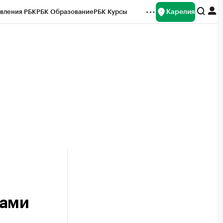
Карелия
вления РБК
РБК Образование
РБК Курсы
рейтинги
Франшизы
Газета
Спецпроекты СПб
ты
жами