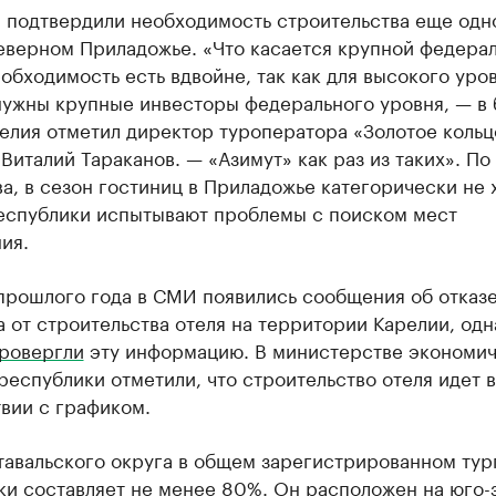
и подтвердили необходимость строительства еще одн
Северном Приладожье. «Что касается крупной федера
обходимость есть вдвойне, так как для высокого уро
нужны крупные инвесторы федерального уровня, — в
елия отметил директор туроператора «Золотое кольц
Виталий Тараканов. — «Азимут» как раз из таких». По
а, в сезон гостиниц в Приладожье категорически не 
республики испытывают проблемы с поиском мест
ия.
 прошлого года в СМИ появились сообщения об отказ
 от строительства отеля на территории Карелии, одн
ровергли
эту информацию. В министерстве экономи
республики отметили, что строительство отеля идет в
вии с графиком.
тавальского округа в общем зарегистрированном тур
ки
составляет
не менее 80%. Он расположен на юго-