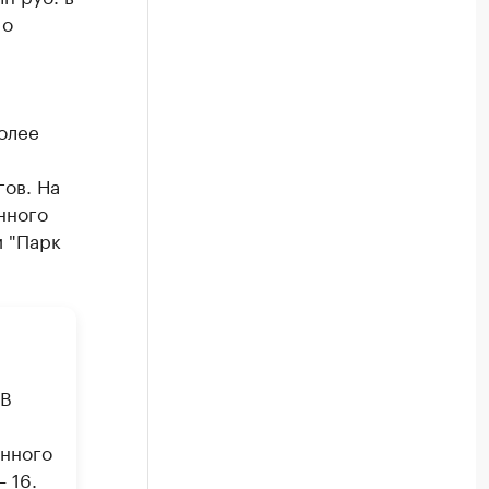
 о
олее
ов. На
нного
и "Парк
 В
енного
 16.