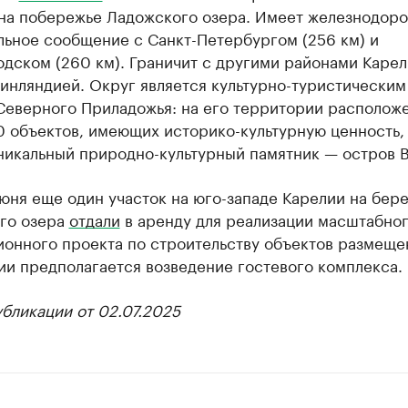
 на побережье Ладожского озера. Имеет железнодор
льное сообщение с Санкт-Петербургом (256 км) и
дском (260 км). Граничит с другими районами Карел
инляндией. Округ является культурно-туристическим
Северного Приладожья: на его территории располож
 объектов, имеющих историко-культурную ценность, 
никальный природно-культурный памятник — остров В
юня еще один участок на юго-западе Карелии на бере
го озера
отдали
в аренду для реализации масштабно
ионного проекта по строительству объектов размеще
ии предполагается возведение гостевого комплекса.
бликации от 02.07.2025