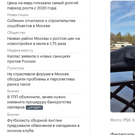
Цены на медь показали самый долгий
период роста с 2020 года
Инвестиции
Собянин отчитался о строительстве
соцобъектов в Москве
Общество
Назван район Москвы с ростом цен на
новостройки в июле в 1,75 раза
Недвижимость
Каллас заявила о новых санкциях
против России
Политика
На отраслевом форуме в Москве
обсудили проблемы и перспективы
рынка такси
Бизнес
В ТПП объяснили, зачем нужно
изменить процедуру банкротства
селлеров
РАДИО
Бизнес
Фото: РБК 
Футболисту сборной Англии
предъявили обвинение в нападении в
ночном клубе
Федеральн