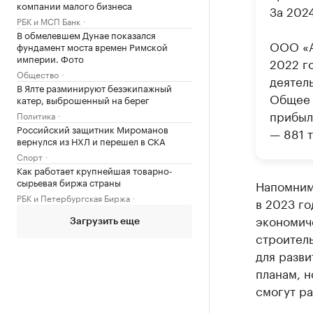
компании малого бизнеса
За 2024
РБК и МСП Банк
В обмелевшем Дунае показался
ООО «А
фундамент моста времен Римской
империи. Фото
2022 г
Общество
деятел
В Ялте разминируют безэкипажный
Общее 
катер, выброшенный на берег
прибыль
Политика
Российский защитник Мироманов
— 881 т
вернулся из НХЛ и перешел в СКА
Спорт
Как работает крупнейшая товарно-
сырьевая биржа страны
Напомним
РБК и Петербургская Биржа
в 2023 г
экономиче
Загрузить еще
строител
для разви
планам, н
смогут ра