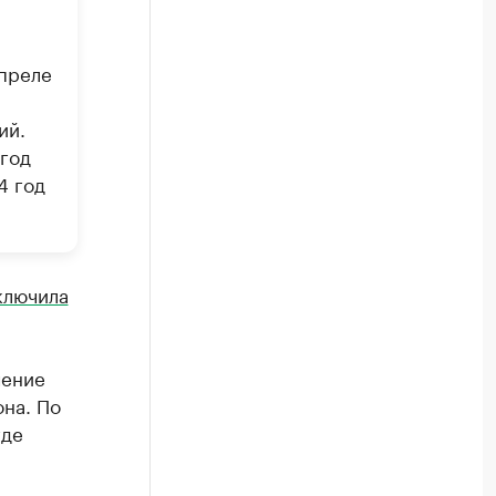
преле
ий.
 год
4 год
ключила
чение
она. По
где