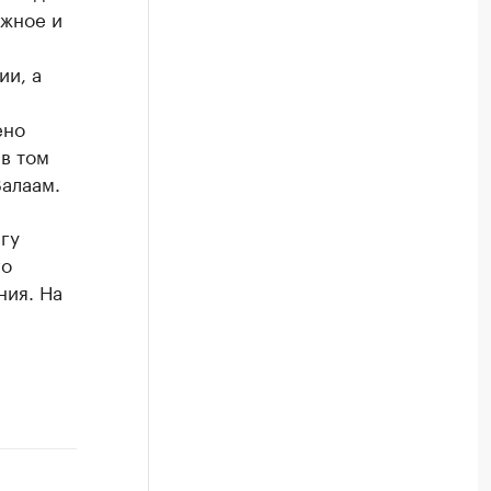
ожное и
ии, а
ено
в том
алаам.
гу
го
ния. На