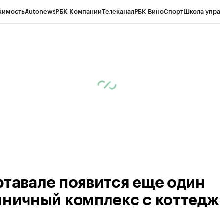
жимость
Autonews
РБК Компании
Телеканал
РБК Вино
Спорт
Школа упра
ипто
РБК Бизнес-среда
Дискуссионный клуб
Исследования
Кредитные 
Экономика
Бизнес
Технологии и медиа
Финансы
Рынок наличной валю
ртавале появится еще один
иничный комплекс с коттед