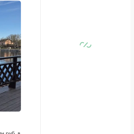
н руб. в