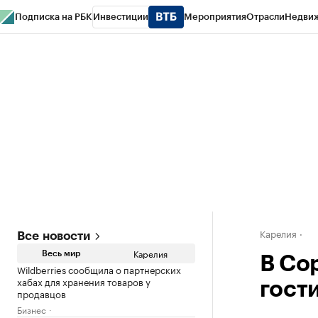
Подписка на РБК
Инвестиции
Мероприятия
Отрасли
Недви
РБК Life
Тренды
Визионеры
Национальные проекты
Город
Стиль
Кр
Конференции СПб
Спецпроекты
Проверка контрагентов
Политика
Карелия
Все новости
Карелия
Весь мир
В Со
Wildberries сообщила о партнерских
хабах для хранения товаров у
гост
продавцов
Бизнес