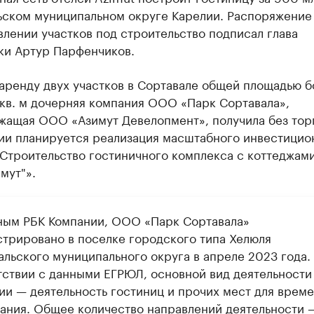
ьском муниципальном округе Карелии. Распоряжение
лении участков под строительство подписал глава
ки Артур Парфенчиков.
аренду двух участков в Сортавале общей площадью б
 кв. м дочерняя компания ООО «Парк Сортавала»,
жащая ООО «Азимут Девелопмент», получила без торг
ии планируется реализация масштабного инвестицио
Строительство гостиничного комплекса с коттеджам
мут"».
ным РБК Компании, ООО «Парк Сортавала»
стрировано в поселке городского типа Хелюля
альского муниципального округа в апреле 2023 года.
тствии с данными ЕГРЮЛ, основной вид деятельности
ии — деятельность гостиниц и прочих мест для врем
ания. Общее количество направлений деятельности —