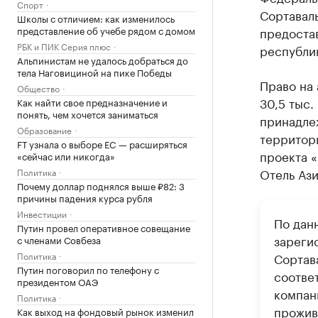
Спорт
Сортавал
Школы с отличием: как изменилось
представление об учебе рядом с домом
предостав
РБК и ПИК Серия плюс
республи
Альпинистам не удалось добраться до
тела Наговициной на пике Победы
Право на 
Общество
30,5 тыс.
Как найти свое предназначение и
понять, чем хочется заниматься
принадле
Образование
территор
FT узнала о выборе ЕС — расширяться
проекта «
«сейчас или никогда»
Отель Ази
Политика
Почему доллар поднялся выше ₽82: 3
причины падения курса рубля
Инвестиции
По дан
Путин провел оперативное совещание
зареги
с членами Совбеза
Политика
Сортав
Путин поговорил по телефону с
соотве
президентом ОАЭ
компан
Политика
прожив
Как выход на фондовый рынок изменил