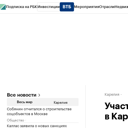
Подписка на РБК
Инвестиции
Мероприятия
Отрасли
Недви
РБК Life
Тренды
Визионеры
Национальные проекты
Город
Стиль
Кр
Конференции СПб
Спецпроекты
Проверка контрагентов
Политика
Карелия
Все новости
Карелия
Весь мир
Учас
Собянин отчитался о строительстве
соцобъектов в Москве
в Кар
Общество
Каллас заявила о новых санкциях