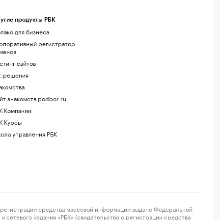
угие продукты РБК
лако для бизнеса
рпоративный регистратор
менов
стинг сайтов
г.решения
акомства
йт знакомств podbor.ru
К Компании
К Курсы
ола управления РБК
регистрации средства массовой информации выдано Федеральной
и сетевого издания «РБК» (свидетельство о регистрации средства