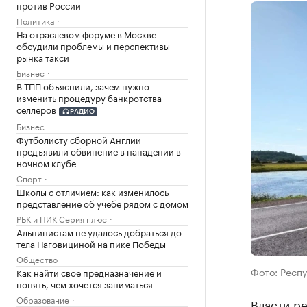
против России
Политика
На отраслевом форуме в Москве
обсудили проблемы и перспективы
рынка такси
Бизнес
В ТПП объяснили, зачем нужно
изменить процедуру банкротства
селлеров
РАДИО
Бизнес
Футболисту сборной Англии
предъявили обвинение в нападении в
ночном клубе
Спорт
Школы с отличием: как изменилось
представление об учебе рядом с домом
РБК и ПИК Серия плюс
Альпинистам не удалось добраться до
тела Наговициной на пике Победы
Общество
Фото: Респ
Как найти свое предназначение и
понять, чем хочется заниматься
Образование
Власти р