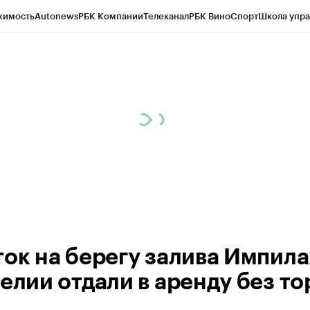
жимость
Autonews
РБК Компании
Телеканал
РБК Вино
Спорт
Школа упра
ипто
РБК Бизнес-среда
Дискуссионный клуб
Исследования
Кредитные 
Экономика
Бизнес
Технологии и медиа
Финансы
Рынок наличной валю
ток на берегу залива Импила
елии отдали в аренду без то