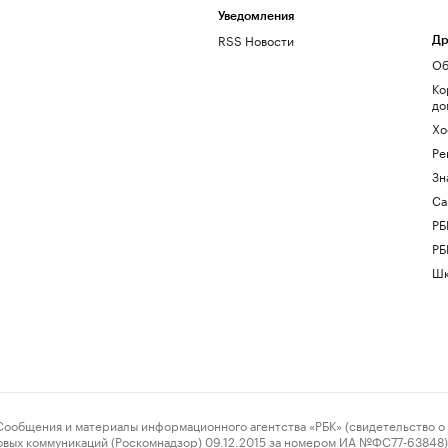
Уведомления
RSS Новости
Др
Об
Ко
до
Хо
Ре
Зн
Са
РБ
РБ
Шк
ения и материалы информационного агентства «РБК» (свидетельство о 
овых коммуникаций (Роскомнадзор) 09.12.2015 за номером ИА №ФС77-63848) 