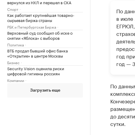
вернулся из НХЛ и перешел в СКА
Спорт
По дан
Как работает крупнейшая товарно-
в июле
сырьевая биржа страны
ЕГРЮЛ,
РБК и Петербургская Биржа
страхо
Верховный суд сообщил об иске о
снятии «Яблока» с выборов
деятел
Политика
предос
ВТБ продал бывший офис банка
год при
«Открытие» в центре Москвы
Бизнес
год — 3
Security Vision оценила риски
цифровой гигиены россиян
Компании
По данным
Загрузить еще
комплексы
Кончезер
размещен
до десяти
сутки.