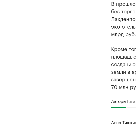
В прошло
без торго
Лахденпо
эко-отель
млрд руб.
Кроме тог
площадью 
созданию 
земли в а
завершен
70 млн ру
Авторы
Теги
Анна Тишки