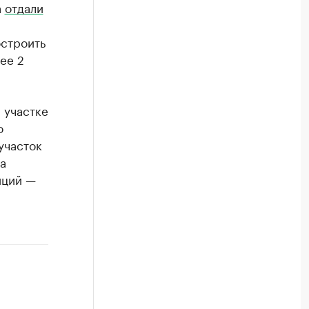
а
отдали
остроить
ее 2
 участке
о
участок
а
иций —