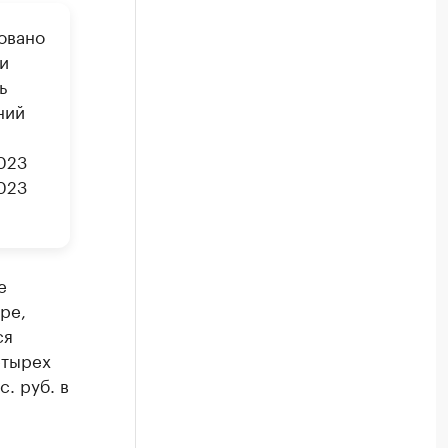
овано
и
ь
ний
023
2023
е
ре,
ся
етырех
. руб. в