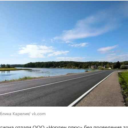
ублика Карелия/ vk.com
егиона отдали ООО «Норден плюс» без проведения т