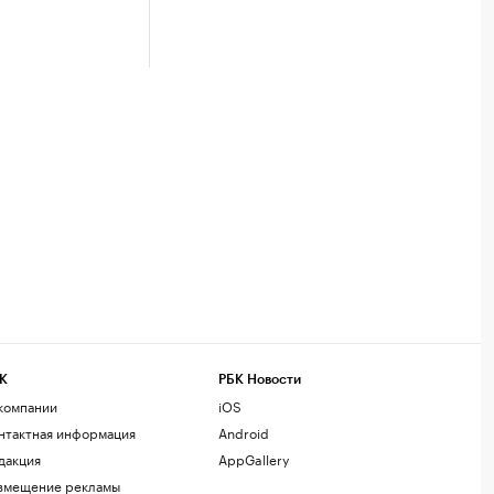
К
РБК Новости
компании
iOS
нтактная информация
Android
дакция
AppGallery
змещение рекламы