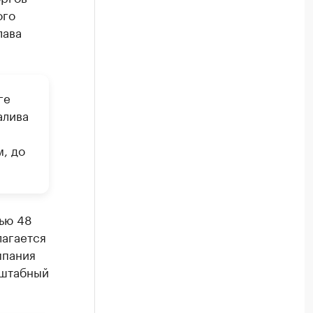
ого
лава
ге
алива
, до
ью 48
лагается
мпания
сштабный