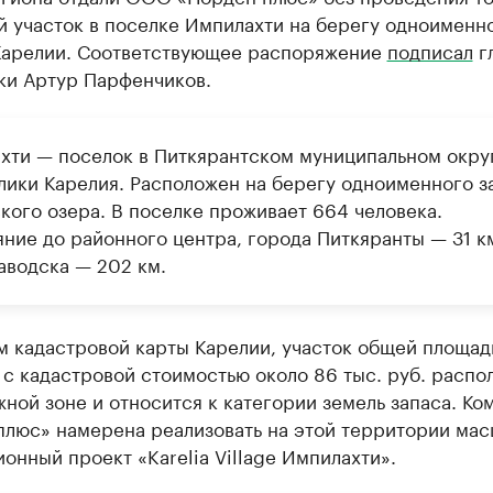
й участок в поселке Импилахти на берегу одноименн
 Карелии. Соответствующее распоряжение
подписал
г
ки Артур Парфенчиков.
хти — поселок в Питкярантском муниципальном окру
лики Карелия. Расположен на берегу одноименного з
кого озера. В поселке проживает 664 человека.
яние до районного центра, города Питкяранты — 31 км
аводска — 202 км.
м кадастровой карты Карелии, участок общей площад
м с кадастровой стоимостью около 86 тыс. руб. распо
ной зоне и относится к категории земель запаса. Ко
плюс» намерена реализовать на этой территории ма
онный проект «Karelia Village Импилахти».