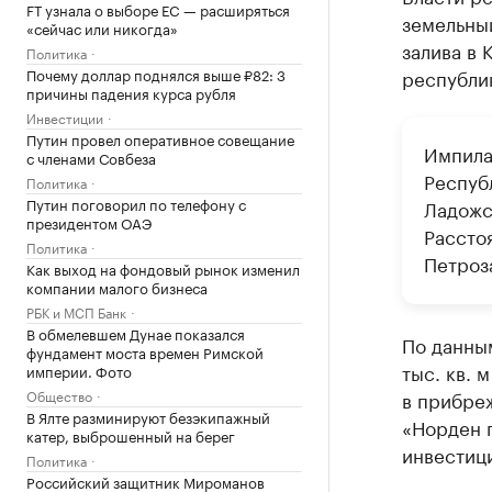
FT узнала о выборе ЕС — расширяться
земельны
«сейчас или никогда»
залива в
Политика
Почему доллар поднялся выше ₽82: 3
республи
причины падения курса рубля
Инвестиции
Путин провел оперативное совещание
Импила
с членами Совбеза
Респуб
Политика
Путин поговорил по телефону с
Ладожс
президентом ОАЭ
Рассто
Политика
Петроз
Как выход на фондовый рынок изменил
компании малого бизнеса
РБК и МСП Банк
В обмелевшем Дунае показался
По данны
фундамент моста времен Римской
тыс. кв. 
империи. Фото
Общество
в прибреж
В Ялте разминируют безэкипажный
«Норден 
катер, выброшенный на берег
инвестици
Политика
Российский защитник Мироманов