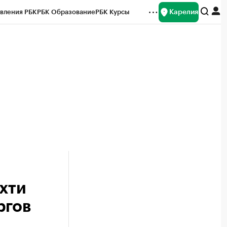
Карелия
вления РБК
РБК Образование
РБК Курсы
рейтинги
Франшизы
Газета
Спецпроекты СПб
ты
хти
ргов