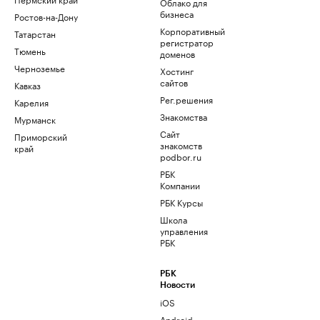
Облако для
бизнеса
Ростов-на-Дону
Корпоративный
Татарстан
регистратор
Тюмень
доменов
Черноземье
Хостинг
сайтов
Кавказ
Рег.решения
Карелия
Знакомства
Мурманск
Сайт
Приморский
знакомств
край
podbor.ru
РБК
Компании
РБК Курсы
Школа
управления
РБК
РБК
Новости
iOS
Android