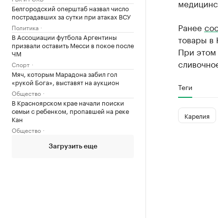
медицинс
Белгородский оперштаб назвал число
пострадавших за сутки при атаках ВСУ
Ранее
со
Политика
В Ассоциации футбола Аргентины
товары в 
призвали оставить Месси в покое после
При этом 
ЧМ
сливочное
Спорт
Мяч, которым Марадона забил гол
«рукой Бога», выставят на аукцион
Теги
Общество
В Красноярском крае начали поиски
семьи с ребенком, пропавшей на реке
Карелия
Кан
Общество
Загрузить еще