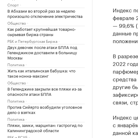
Спорт
Индекс п
В Абхазии во второй раз за неделю
произошло отключение электричества
феврале 2
Общество
— 99,6% (
Как работает крупнейшая товарно-
данные п
сырьевая биржа страны
положени
РБК и Петербургская Биржа
Двух девочек после атаки БПЛА под
Геленджиком доставили в больницу
В разрез
Москвы
2022 год
Политика
парфюмер
Жить как итальянская бабушка: что
такое нонна-максинг
средства 
Общество
другие бы
В Геленджике закрыли все пляжи из-за
зафиксир
опасности атаки БПЛА
Политика
связи, ст
Против Сийярто возбудили уголовное
дело о взятках
Индекс це
Политика
с январём
Пляжи, замки, марципан: гастрогид по
Калининградской области
данной ка
РБК и РСХБ