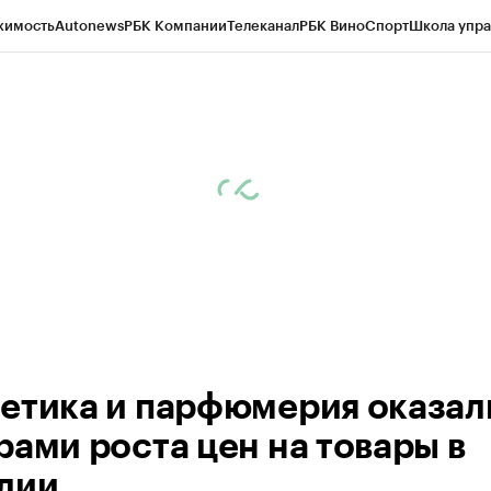
жимость
Autonews
РБК Компании
Телеканал
РБК Вино
Спорт
Школа упра
ипто
РБК Бизнес-среда
Дискуссионный клуб
Исследования
Кредитные 
Экономика
Бизнес
Технологии и медиа
Финансы
Рынок наличной валю
етика и парфюмерия оказал
рами роста цен на товары в
лии