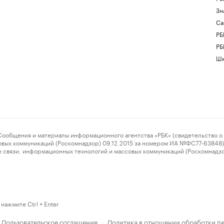
Зн
Са
РБ
РБ
Шк
ения и материалы информационного агентства «РБК» (свидетельство о 
овых коммуникаций (Роскомнадзор) 09.12.2015 за номером ИА №ФС77-63848) 
 связи, информационных технологий и массовых коммуникаций (Роскомнадз
нажмите Ctrl + Enter
Пользовательское соглашение
Политика в отношении обработки п
·