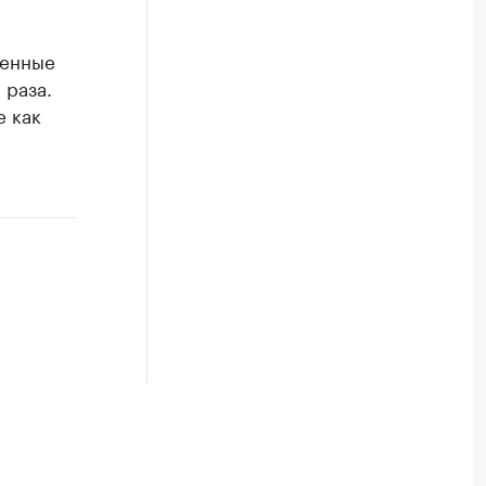
венные
 раза.
е как