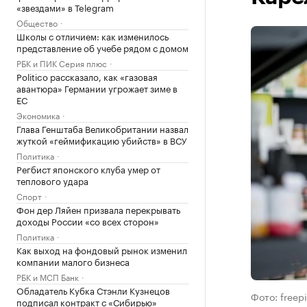
«звездами» в Telegram
Общество
Школы с отличием: как изменилось
представление об учебе рядом с домом
РБК и ПИК Серия плюс
Politico рассказало, как «газовая
авантюра» Германии угрожает зиме в
ЕС
Экономика
Глава Генштаба Великобритании назвал
жуткой «геймификацию убийств» в ВСУ
Политика
Регбист японского клуба умер от
теплового удара
Спорт
Фон дер Ляйен призвала перекрывать
доходы России «со всех сторон»
Политика
Как выход на фондовый рынок изменил
компании малого бизнеса
РБК и МСП Банк
Обладатель Кубка Стэнли Кузнецов
Фото: freep
подписал контракт с «Сибирью»