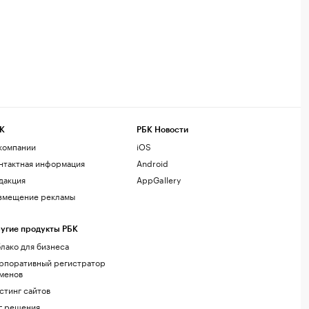
К
РБК Новости
компании
iOS
нтактная информация
Android
дакция
AppGallery
змещение рекламы
угие продукты РБК
лако для бизнеса
рпоративный регистратор
менов
стинг сайтов
г.решения