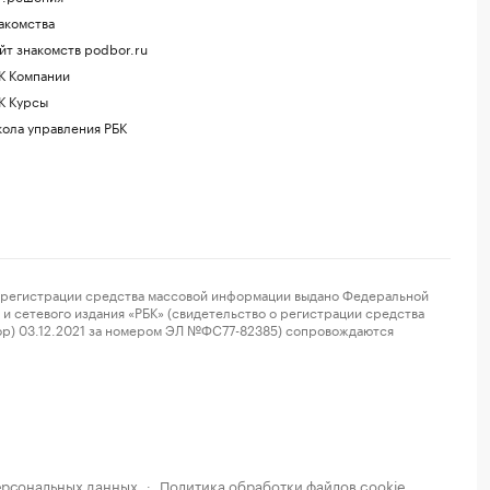
акомства
йт знакомств podbor.ru
К Компании
К Курсы
ола управления РБК
регистрации средства массовой информации выдано Федеральной
и сетевого издания «РБК» (свидетельство о регистрации средства
ор) 03.12.2021 за номером ЭЛ №ФС77-82385) сопровождаются
ерсональных данных
Политика обработки файлов cookie
·