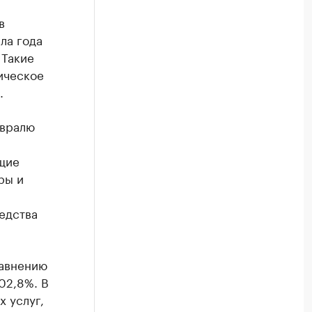
в
ла года
 Такие
ическое
.
евралю
щие
ры и
едства
равнению
102,8%. В
 услуг,