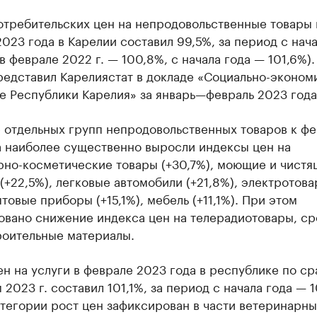
отребительских цен на непродовольственные товары 
023 года в Карелии составил 99,5%, за период с нача
в феврале 2022 г. — 100,8%, с начала года — 101,6%).
редставил Карелиястат в докладе «Социально-эконом
е Республики Карелия» за январь—февраль 2023 года
е отдельных групп непродовольственных товаров к ф
а наиболее существенно выросли индексы цен на
но-косметические товары (+30,7%), моющие и чистя
(+22,5%), легковые автомобили (+21,8%), электротова
товые приборы (+15,1%), мебель (+11,1%). При этом
овано снижение индекса цен на телерадиотовары, ср
роительные материалы.
н на услуги в феврале 2023 года в республике по с
 2023 г. составил 101,1%, за период с начала года — 
тегории рост цен зафиксирован в части ветеринарных