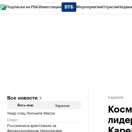
Подписка на РБК
Инвестиции
Мероприятия
Отрасли
Недви
РБК Life
Тренды
Визионеры
Национальные проекты
Город
Стиль
Кр
Конференции СПб
Спецпроекты
Проверка контрагентов
Политика
Карелия
Все новости
Карелия
Весь мир
Косм
Умер отец Лионеля Месси
лиде
Спорт
Россиянина арестовали за
Каре
финансирование терроризма