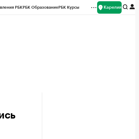
Карелия
вления РБК
РБК Образование
РБК Курсы
рейтинги
Франшизы
Газета
Спецпроекты СПб
ты
ись