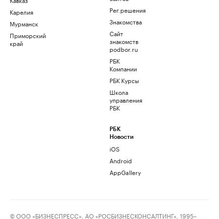
Рег.решения
Карелия
Знакомства
Мурманск
Сайт
Приморский
знакомств
край
podbor.ru
РБК
Компании
РБК Курсы
Школа
управления
РБК
РБК
Новости
iOS
Android
AppGallery
© ООО «БИЗНЕСПРЕСС», АО «РОСБИЗНЕСКОНСАЛТИНГ», 1995–