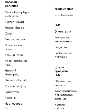
Новости
регионов
Уведомления
Санкт-Петербург
RSS Новости
и область
Екатеринбург
РБК
Новосибирск
О компании
Омск
Контактная
Башкортостан
информация
Вологодская
Редакция
область
Размещение
Калининград
рекламы
Краснодарский
край
Другие
Нижний
продукты
Новгород
РБК
Пермский край
Облако для
бизнеса
Ростов-на-Дону
Корпоративный
Татарстан
регистратор
Тюмень
доменов
Черноземье
Хостинг
сайтов
Кавказ