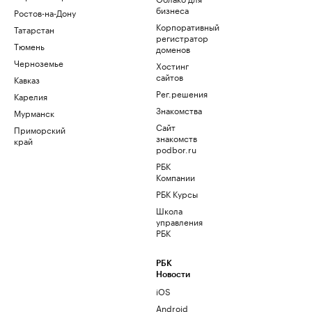
бизнеса
Ростов-на-Дону
Корпоративный
Татарстан
регистратор
Тюмень
доменов
Черноземье
Хостинг
сайтов
Кавказ
Рег.решения
Карелия
Знакомства
Мурманск
Сайт
Приморский
знакомств
край
podbor.ru
РБК
Компании
РБК Курсы
Школа
управления
РБК
РБК
Новости
iOS
Android