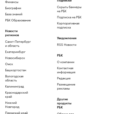
Финансы
Подписки
Скрыть баннеры
Биографии
на РБК
База знаний
Подписка на РБК
РБК Образование
Корпоративная
подписка
Новости
регионов
Уведомления
Санкт-Петербург
RSS Новости
и область
Екатеринбург
РБК
Новосибирск
О компании
Омск
Контактная
Башкортостан
информация
Вологодская
Редакция
область
Размещение
Калининград
рекламы
Краснодарский
край
Другие
Нижний
продукты
Новгород
РБК
Пермский край
Облако для