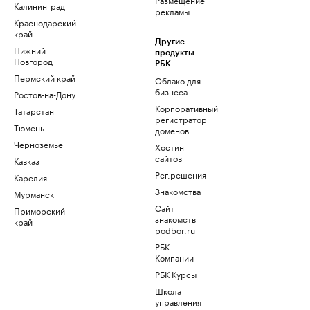
Калининград
рекламы
Краснодарский
край
Другие
Нижний
продукты
Новгород
РБК
Пермский край
Облако для
бизнеса
Ростов-на-Дону
Корпоративный
Татарстан
регистратор
Тюмень
доменов
Черноземье
Хостинг
сайтов
Кавказ
Рег.решения
Карелия
Знакомства
Мурманск
Сайт
Приморский
знакомств
край
podbor.ru
РБК
Компании
РБК Курсы
Школа
управления