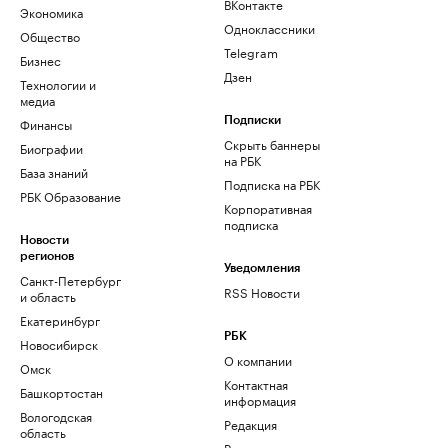
ВКонтакте
Экономика
Одноклассники
Общество
Telegram
Бизнес
Дзен
Технологии и
медиа
Финансы
Подписки
Скрыть баннеры
Биографии
на РБК
База знаний
Подписка на РБК
РБК Образование
Корпоративная
подписка
Новости
регионов
Уведомления
Санкт-Петербург
RSS Новости
и область
Екатеринбург
РБК
Новосибирск
О компании
Омск
Контактная
Башкортостан
информация
Вологодская
Редакция
область
Размещение