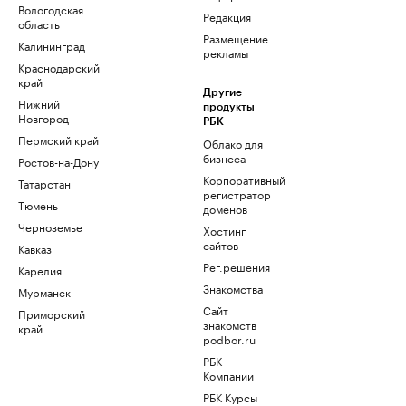
Вологодская
Редакция
область
Размещение
Калининград
рекламы
Краснодарский
край
Другие
Нижний
продукты
Новгород
РБК
Пермский край
Облако для
бизнеса
Ростов-на-Дону
Корпоративный
Татарстан
регистратор
Тюмень
доменов
Черноземье
Хостинг
сайтов
Кавказ
Рег.решения
Карелия
Знакомства
Мурманск
Сайт
Приморский
знакомств
край
podbor.ru
РБК
Компании
РБК Курсы