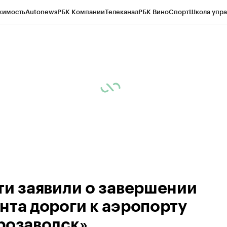
жимость
Autonews
РБК Компании
Телеканал
РБК Вино
Спорт
Школа упра
ипто
РБК Бизнес-среда
Дискуссионный клуб
Исследования
Кредитные 
Экономика
Бизнес
Технологии и медиа
Финансы
Рынок наличной валю
ти заявили о завершении
нта дороги к аэропорту
розаводск»