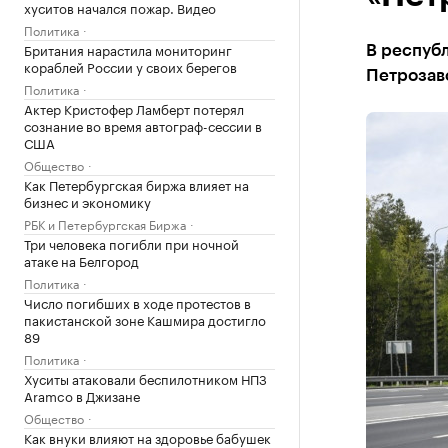
хуситов начался пожар. Видео
Политика
Британия нарастила мониторинг
В респуб
кораблей России у своих берегов
Петрозав
Политика
Актер Кристофер Ламберт потерял
сознание во время автограф-сессии в
США
Общество
Как Петербургская биржа влияет на
бизнес и экономику
РБК и Петербургская Биржа
Три человека погибли при ночной
атаке на Белгород
Политика
Число погибших в ходе протестов в
пакистанской зоне Кашмира достигло
89
Политика
Хуситы атаковали беспилотником НПЗ
Aramco в Джизане
Общество
Как внуки влияют на здоровье бабушек