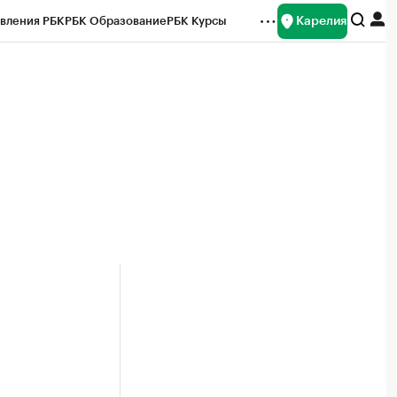
Карелия
вления РБК
РБК Образование
РБК Курсы
рейтинги
Франшизы
Газета
Спецпроекты СПб
ты