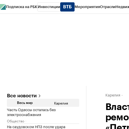
Подписка на РБК
Инвестиции
Мероприятия
Отрасли
Недви
РБК Life
Тренды
Визионеры
Национальные проекты
Город
Стиль
Кр
Конференции СПб
Спецпроекты
Проверка контрагентов
Политика
Карелия
Все новости
Карелия
Весь мир
Влас
Часть Одессы осталась без
электроснабжения
ремо
Общество
На саудовском НПЗ после удара
«Пет