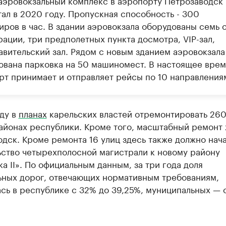
аэровокзальный комплекс в аэропорту Петрозаводск
тал в 2020 году. Пропускная способность - 300
иров в час. В здании аэровокзала оборудованы семь 
ации, три предполетных пункта досмотра, VIP-зал,
авительский зал. Рядом с новым зданием аэровокзала
ована парковка на 50 машиномест. В настоящее врем
рт принимает и отправляет рейсы по 10 направления
ду в
планах
карельских властей отремонтировать 260
айонах республики. Кроме того, масштабный ремонт 
дск. Кроме ремонта 16 улиц здесь также должно нач
ьство четырехполосной магистрали к новому району
а II». По официальным данным, за три года доля
ьных дорог, отвечающих нормативным требованиям,
сь в республике с 32% до 39,25%, муниципальных — 