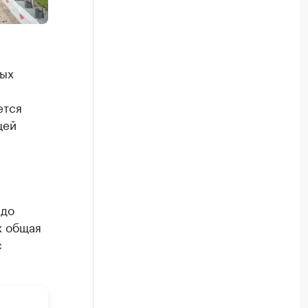
ных
ется
щей
 до
х общая
с