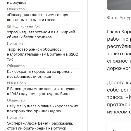
и дедушек
Общество
«Последняя капля»: о чем говорят
Фото: Арту
внезапные вспышки гнева
Подписка на РБК
Глава Кар
Утром над Татарстаном и Башкирией
сбили 12 беспилотников
работ по 
Политика
республик
Творчество Бэнкси обошлось
только на
налогоплательщикам Британии в $202
тыс.
сложност
Общество
дорожного
Как сохранить средства во времена
нестабильности рынков
Дорога к
РБК и Сбер
В Баренцевом море нашли затонувшее
собственн
в 1942 году немецкое судно. Видео
трассы «К
Общество
протяженн
Daily Mail узнала о плане «королевских
износом а
похорон» экс-принца Эндрю
Политика
Эксперт «Альфа-Денег» рассказала,
стоит ли брать кредит на отпуск