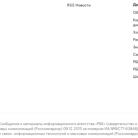
RSS Новости
Др
Об
Ко
до
Хо
Ре
Зн
Са
РБ
РБ
Шк
ения и материалы информационного агентства «РБК» (свидетельство о 
овых коммуникаций (Роскомнадзор) 09.12.2015 за номером ИА №ФС77-63848) 
 связи, информационных технологий и массовых коммуникаций (Роскомнадз