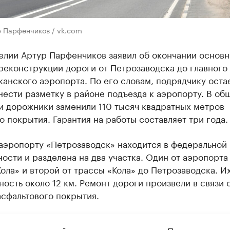
р Парфенчиков / vk.com
елии Артур Парфенчиков заявил об окончании основ
реконструкции дороги от Петрозаводска до главного
анского аэропорта. По его словам, подрядчику оста
нести разметку в районе подъезда к аэропорту. В об
и дорожники заменили 110 тысяч квадратных метров
 покрытия. Гарантия на работы составляет три года.
 аэропорту «Петрозаводск» находится в федеральной
ости и разделена на два участка. Один от аэропорта
ола» и второй от трассы «Кола» до Петрозаводска. И
ость около 12 км. Ремонт дороги произвели в связи 
сфальтового покрытия.