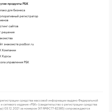
угие продукты РБК
лако для бизнеса
рпоративный регистратор
менов
стинг сайтов
г.решения
акомства
йт знакомств podbor.ru
К Компании
К Курсы
ола управления РБК
регистрации средства массовой информации выдано Федеральной
и сетевого издания «РБК» (свидетельство о регистрации средства
ор) 03.12.2021 за номером ЭЛ №ФС77-82385) сопровождаются