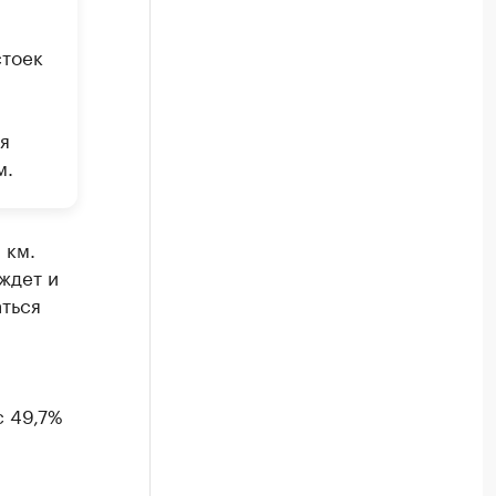
стоек
я
м.
 км.
ждет и
аться
с 49,7%