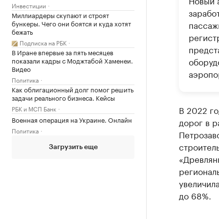
Новый 
Инвестиции
зарабо
Миллиардеры скупают и строят
бункеры. Чего они боятся и куда хотят
пассаж
бежать
регистр
Подписка на РБК
предст
В Иране впервые за пять месяцев
оборуд
показали кадры с Моджтабой Хаменеи.
Видео
аэропо
Политика
Как облигационный долг помог решить
задачи реального бизнеса. Кейсы
В 2022 го
РБК и МСП Банк
Военная операция на Украине. Онлайн
дорог в р
Политика
Петрозаво
строител
Загрузить еще
«Древлянк
регионал
увеличила
до 68%.