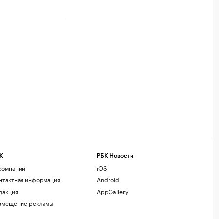
К
РБК Новости
компании
iOS
нтактная информация
Android
дакция
AppGallery
змещение рекламы