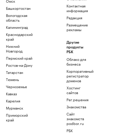
Омск
Контактная
Башкортостан
информация
Вологодская
Редакция
область
Размещение
Калининград
рекламы
Краснодарский
край
Другие
Нижний
продукты
Новгород
РБК
Пермский край
Облако для
бизнеса
Ростов-на-Дону
Корпоративный
Татарстан
регистратор
Тюмень
доменов
Черноземье
Хостинг
сайтов
Кавказ
Рег.решения
Карелия
Знакомства
Мурманск
Сайт
Приморский
знакомств
край
podbor.ru
РБК