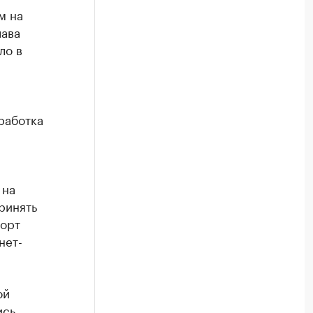
м на
лава
ло в
работка
 на
ринять
порт
нет-
ой
ись