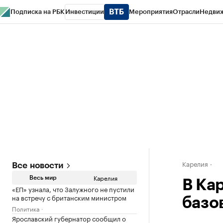
Подписка на РБК
Инвестиции
Мероприятия
Отрасли
Недви
РБК Life
Тренды
Визионеры
Национальные проекты
Город
Стиль
Кр
Конференции СПб
Спецпроекты
Проверка контрагентов
Политика
Карелия
Все новости
Карелия
Весь мир
В Ка
«ЕП» узнала, что Залужного не пустили
на встречу с британским министром
базо
Политика
Ярославский губернатор сообщил о