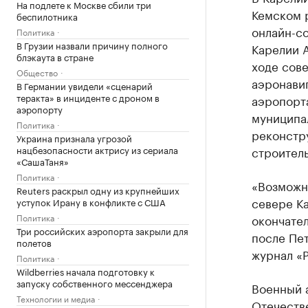
На подлете к Москве сбили три
Кемском р
беспилотника
онлайн-с
Политика
В Грузии назвали причину полного
Карелии А
блэкаута в стране
ходе сов
Общество
аэронави
В Германии увидели «сценарий
теракта» в инциденте с дроном в
аэропорта
аэропорту
муниципа
Политика
реконстру
Украина признала угрозой
нацбезопасности актрису из сериала
строитель
«СашаТаня»
Политика
«Возможно
Reuters раскрыл одну из крупнейших
севере Ка
уступок Ирану в конфликте с США
Политика
окончател
Три российских аэропорта закрыли для
после Пе
полетов
журнал «
Политика
Wildberries начала подготовку к
запуску собственного мессенджера
Военный 
Технологии и медиа
Отечеств