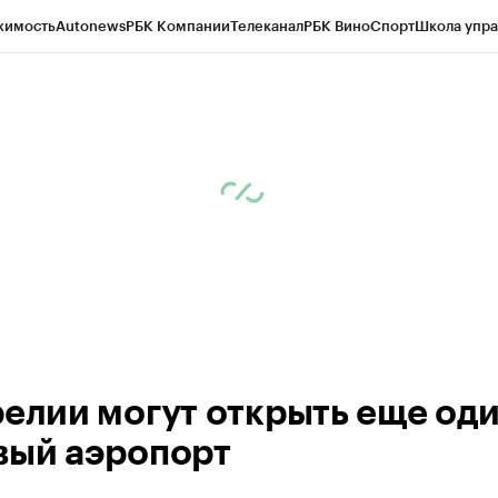
жимость
Autonews
РБК Компании
Телеканал
РБК Вино
Спорт
Школа упра
ипто
РБК Бизнес-среда
Дискуссионный клуб
Исследования
Кредитные 
Экономика
Бизнес
Технологии и медиа
Финансы
Рынок наличной валю
релии могут открыть еще од
вый аэропорт