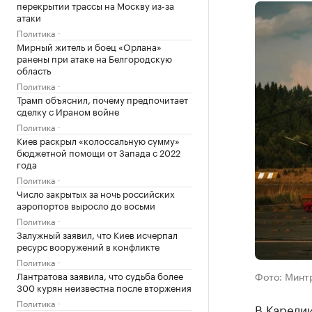
перекрытии трассы на Москву из-за
атаки
Политика
Мирный житель и боец «Орлана»
ранены при атаке на Белгородскую
область
Политика
Трамп объяснил, почему предпочитает
сделку с Ираном войне
Политика
Киев раскрыл «колоссальную сумму»
бюджетной помощи от Запада с 2022
года
Политика
Число закрытых за ночь российских
аэропортов выросло до восьми
Политика
Залужный заявил, что Киев исчерпал
ресурс вооружений в конфликте
Политика
Лантратова заявила, что судьба более
Фото: Минт
300 курян неизвестна после вторжения
Политика
В Карели