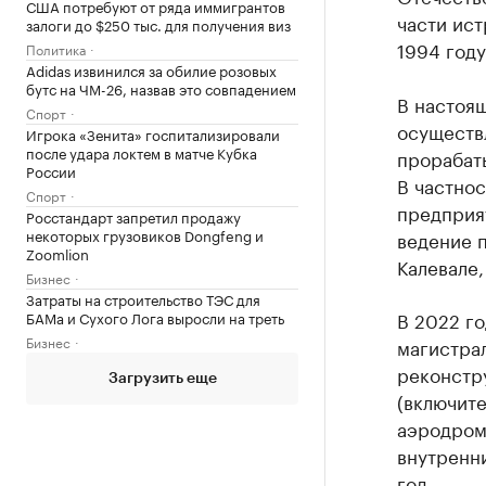
США потребуют от ряда иммигрантов
части ист
залоги до $250 тыс. для получения виз
1994 год
Политика
Adidas извинился за обилие розовых
бутс на ЧМ-26, назвав это совпадением
В настоя
Спорт
осуществ
Игрока «Зенита» госпитализировали
после удара локтем в матче Кубка
прорабат
России
В частнос
Спорт
предприят
Росстандарт запретил продажу
некоторых грузовиков Dongfeng и
ведение 
Zoomlion
Калевале,
Бизнес
Затраты на строительство ТЭС для
В 2022 го
БАМа и Сухого Лога выросли на треть
Бизнес
магистра
реконстр
Загрузить еще
(включите
аэродром
внутренни
год.