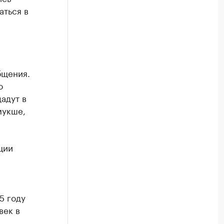
аться в
бщения.
о
адут в
мукше,
ции
5 году
век в