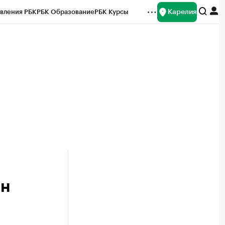
Карелия
вления РБК
РБК Образование
РБК Курсы
рейтинги
Франшизы
Газета
Спецпроекты СПб
ты
ин