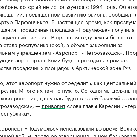
айоне, который не используется с 1994 года. Об это
овещании, посвященном развитию района, сообщил г
ртур Парфенчиков. В настоящее время, как прозвуча
ещания, посадочная площадка «Подумежье» получила
гационный паспорт. В прошлом году земля бывшего
 стала республиканской, а объект закрепили за
льным учреждением «Аэропорт «Петрозаводск». Про
кции аэропорта в Кеми будет проходить в рамках
ства посадочных площадок в Арктической зоне РФ.
, этот аэропорт нужно определить, как центральный
релии. Много их там не нужно. Сегодня мы должны п
ьное решение, где у нас будет второй базовый аэро
трозаводска», —
приводит
слова главы Карелии интер
Республика».
аэропорт «Подумежье» использовали во время Велик
енной войны, после ее завершения на нем базировал