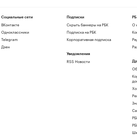
Социальные сети
Подписки
РБ
ВКонтакте
Скрыть баннеры на РБК
О 
Одноклассники
Подписка на РБК
Ко
Telegram
Корпоративная подписка
Ре
Дзен
Ра
Уведомления
RSS Новости
Др
Об
Ко
до
Хо
Ре
Зн
Са
РБ
РБ
Шк