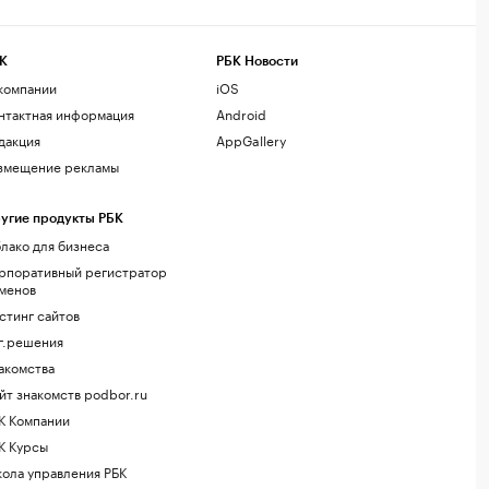
К
РБК Новости
компании
iOS
нтактная информация
Android
дакция
AppGallery
змещение рекламы
угие продукты РБК
лако для бизнеса
рпоративный регистратор
менов
стинг сайтов
г.решения
акомства
йт знакомств podbor.ru
К Компании
К Курсы
ола управления РБК