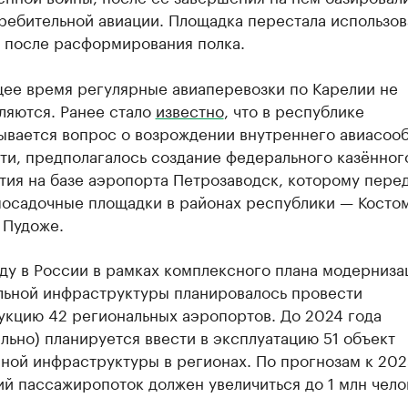
ребительной авиации. Площадка перестала использов
у после расформирования полка.
щее время регулярные авиаперевозки по Карелии не
ляются. Ранее стало
известно
, что в республике
ывается вопрос о возрождении внутреннего авиасоо
ти, предполагалось создание федерального казённог
ия на базе аэропорта Петрозаводск, которому перед
посадочные площадки в районах республики — Косто
 Пудоже.
ду в России в рамках комплексного плана модерниза
льной инфраструктуры планировалось провести
укцию 42 региональных аэропортов. До 2024 года
льно) планируется ввести в эксплуатацию 51 объект
ной инфраструктуры в регионах. По прогнозам к 202
й пассажиропоток должен увеличиться до 1 млн чело