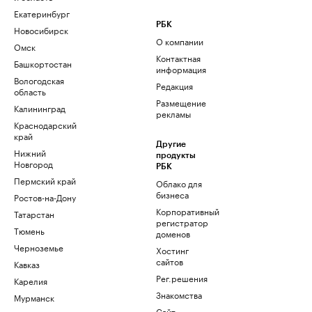
Екатеринбург
РБК
Новосибирск
О компании
Омск
Контактная
Башкортостан
информация
Вологодская
Редакция
область
Размещение
Калининград
рекламы
Краснодарский
край
Другие
Нижний
продукты
Новгород
РБК
Пермский край
Облако для
бизнеса
Ростов-на-Дону
Корпоративный
Татарстан
регистратор
Тюмень
доменов
Черноземье
Хостинг
сайтов
Кавказ
Рег.решения
Карелия
Знакомства
Мурманск
Сайт