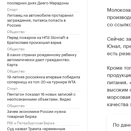
последних днях Диего Марадоны
Молокоза
Спорт
Литовец на автомобиле протаранил
производ
заграждения, пытаясь попасть в
со ссылк
Россию
Общество
Перед пожаром на НПЗ Slovnaft в
Сейчас за
Братиславе произошел взрыв
Юнал, пр
Общество
есть резе
В каких странах рожденному ребенку
автоматически дают гражданство.
Карта
Кроме тог
Общество
продукци
19-летняя россиянка впервые победила
питания. 
соперницу из топ-20 на турнире WTA
Спорт
высоким 
Пентагон показал 16 новых записей с
морсовая
неопознанными объектами. Видео
качества 
Общество
Зачем экономике России нужна
товарная биржа
РБК и Петербургская Биржа
По дан
Суд назвал Трампа «временным