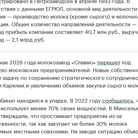
стрировано в Петрозаводске в апреле 1993 года. В
тствии с данными ЕГРЮЛ, основной вид деятельности
ии — производство молока (кроме сырого) и молочно
ции. Общее количество направлений деятельности — 
д прибыль компании составляет 40,7 млн руб., выруч
д — 2,1 млрд руб.
 мае 2026 года молокозавод «Славмо»
перешел
под
тво московских предпринимателей. Новые собственн
 задачу по сохранению стратегического сотрудничес
и Карелии и увеличению объемов закупки сырого мол
бинат находился в упадке. В 2022 году
сообщалось
, 
 использует менее 70% своих мощностей. В Минсель
тверждали, что простаивает предприятие из-за
женности, так как закупает не более 30% молока
имых местными совхозами. На заводе ситуацию объя