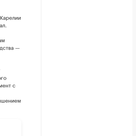
 Карелии
ал.
ам
дства —
у
ого
мент с
вышением