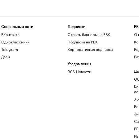
Социальные сети
Подписки
РБ
ВКонтакте
Скрыть баннеры на РБК
О 
Одноклассники
Подписка на РБК
Ко
Telegram
Корпоративная подписка
Ре
Дзен
Ра
Уведомления
RSS Новости
Др
Об
Ко
до
Хо
Ре
Зн
Са
РБ
РБ