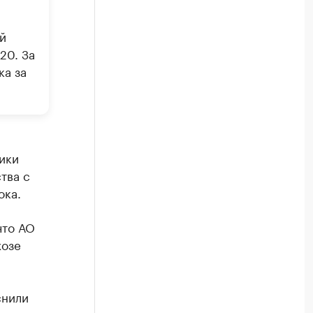
й
20. За
ка за
ики
тва с
ока.
что АО
хозе
снили