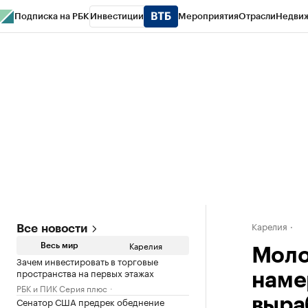
Подписка на РБК
Инвестиции
Мероприятия
Отрасли
Недви
РБК Life
Тренды
Визионеры
Национальные проекты
Город
Стиль
Кр
Конференции СПб
Спецпроекты
Проверка контрагентов
Политика
Карелия
Все новости
Карелия
Весь мир
Моло
Зачем инвестировать в торговые
пространства на первых этажах
наме
РБК и ПИК Серия плюс
Сенатор США предрек обеднение
выра