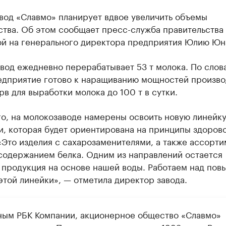
вод «Славмо» планирует вдвое увеличить объемы
ства. Об этом сообщает пресс-служба правительства
ой на генерального директора предприятия Юлию Юн
вод ежедневно перерабатывает 53 т молока. По слов
едприятие готово к наращиванию мощностей произво
рв для выработки молока до 100 т в сутки.
о, на молокозаводе намерены освоить новую линейк
и, которая будет ориентирована на принципы здоров
«Это изделия с сахарозаменителями, а также ассорти
содержанием белка. Одним из направлений остается
 продукция на основе нашей воды. Работаем над по
этой линейки», — отметила директор завода.
ным РБК Компании, акционерное общество «Славмо»