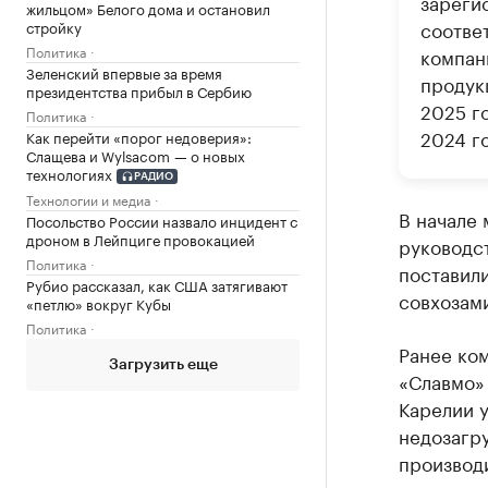
зареги
жильцом» Белого дома и остановил
соотве
стройку
Политика
компан
Зеленский впервые за время
продук
президентства прибыл в Сербию
2025 го
Политика
2024 го
Как перейти «порог недоверия»:
Слащева и Wylsacom — о новых
технологиях
РАДИО
Технологии и медиа
В начале
Посольство России назвало инцидент с
дроном в Лейпциге провокацией
руководс
Политика
поставили
Рубио рассказал, как США затягивают
совхозам
«петлю» вокруг Кубы
Политика
Ранее ком
Загрузить еще
«Славмо»
Карелии у
недозагру
производ