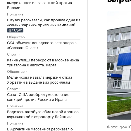
американцев из-за санкций против
России
Политика
В вузах рассказали, как прошла одна из
«самых жарких» приемных кампаний
РАДИО
Общество
СКА обменял канадского легионера в
«Салават Юлаев»
Спорт
Какие улицы перекроют в Москве из-за
триатлона 8 августа. Карта
Общество
Мельникова назвала мерзким отказ
Хорватии в выдаче виз россиянам
Спорт
Сенат США одобрил ужесточение
санкций против России и Ирана
Политика
Водитель автобуса сбил ногой дрон со
взрывчаткой в аэропорту Лейпцига
Политика
Фото: gov10
В Аргентине массажист рассказал о