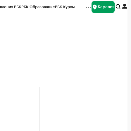
Карелия
вления РБК
РБК Образование
РБК Курсы
рейтинги
Франшизы
Газета
Спецпроекты СПб
ты