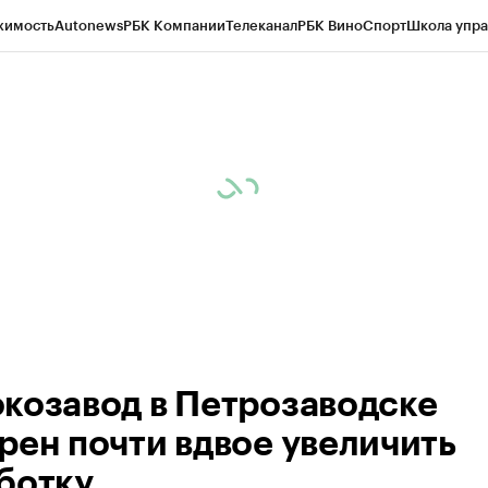
жимость
Autonews
РБК Компании
Телеканал
РБК Вино
Спорт
Школа упра
ипто
РБК Бизнес-среда
Дискуссионный клуб
Исследования
Кредитные 
Экономика
Бизнес
Технологии и медиа
Финансы
Рынок наличной валю
козавод в Петрозаводске
рен почти вдвое увеличить
ботку