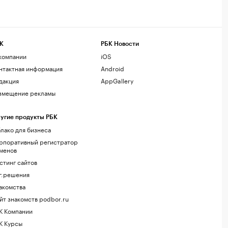
К
РБК Новости
компании
iOS
нтактная информация
Android
дакция
AppGallery
змещение рекламы
угие продукты РБК
лако для бизнеса
рпоративный регистратор
менов
стинг сайтов
г.решения
акомства
йт знакомств podbor.ru
К Компании
К Курсы