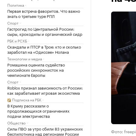
Политика
Первая встреча фаворитов. Что важно
знать о третьем туре РПЛ
Спорт
Гастрогид по Центральной России:
сыры, крокодилы и органический сидр
РБК и РСХБ
Скандалы и ПТСР в Трое: кто и сколько
заработал на «Одиссее» Нолана
Технологии и медиа
Ромашина оценила судейство
российских синхронисток на
чемпионате Европы
Спорт
Roblox признал зависимость от России:
как зарабатывает игровая экосистема
Подписка на РБК
В Крыму рассказали о
продолжающихся ограничениях
подачи электричества
Общество
Силы ПВО за утро сбили 83 украинских
Фото: freep
беспилотника над регионами России