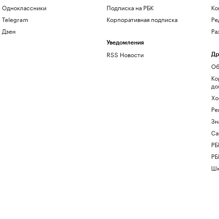
Одноклассники
Подписка на РБК
Ко
Telegram
Корпоративная подписка
Ре
Дзен
Ра
Уведомления
RSS Новости
Др
Об
Ко
до
Хо
Ре
Зн
Са
РБ
РБ
Шк