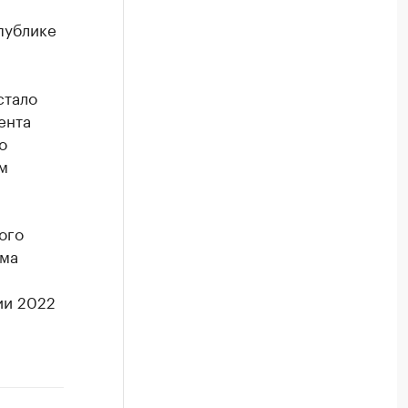
публике
стало
ента
о
м
ого
мма
ии 2022