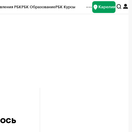
Карелия
вления РБК
РБК Образование
РБК Курсы
рейтинги
Франшизы
Газета
Спецпроекты СПб
ты
лось