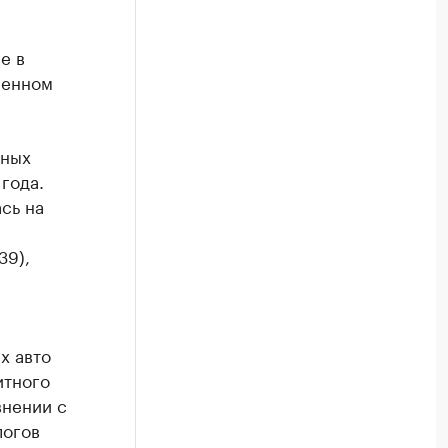
е в
ленном
ьных
 года.
сь на
39),
х авто
итного
внении с
логов