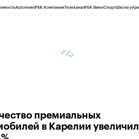
жимость
Autonews
РБК Компании
Телеканал
РБК Вино
Спорт
Школа упра
ипто
РБК Бизнес-среда
Дискуссионный клуб
Исследования
Кредитные 
Экономика
Бизнес
Технологии и медиа
Финансы
Рынок наличной валю
чество премиальных
мобилей в Карелии увеличи
3%