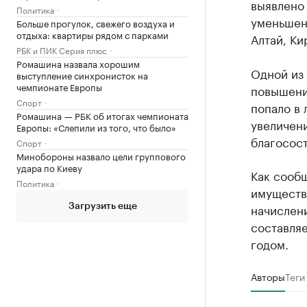
выявлено 
Политика
уменьшен
Больше прогулок, свежего воздуха и
отдыха: квартиры рядом с парками
Алтай, Ки
РБК и ПИК Серия плюс
Ромашина назвала хорошим
Одной из
выступление синхронисток на
чемпионате Европы
повышение
Спорт
попало в 
Ромашина — РБК об итогах чемпионата
увеличен
Европы: «Слепили из того, что было»
благосос
Спорт
Минобороны назвало цели группового
удара по Киеву
Как сообщ
Политика
имуществ
начислени
Загрузить еще
составляе
годом.
Авторы
Теги