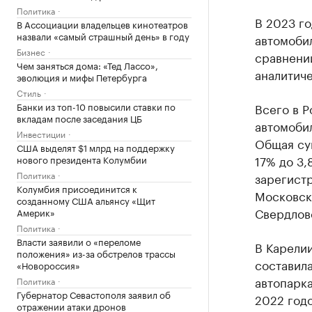
Политика
В 2023 го
В Ассоциации владельцев кинотеатров
назвали «самый страшный день» в году
автомобил
Бизнес
сравнении
Чем заняться дома: «Тед Лассо»,
аналитиче
эволюция и мифы Петербурга
Стиль
Банки из топ-10 повысили ставки по
Всего в Р
вкладам после заседания ЦБ
автомобил
Инвестиции
Общая сум
США выделят $1 млрд на поддержку
17% до 3,
нового президента Колумбии
Политика
зарегистр
Колумбия присоединится к
Московско
созданному США альянсу «Щит
Свердловс
Америк»
Политика
Власти заявили о «переломе
В Карелии
положения» из-за обстрелов трассы
составила
«Новороссия»
автопарка
Политика
Губернатор Севастополя заявил об
2022 год
отражении атаки дронов