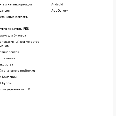
нтактная информация
Android
дакция
AppGallery
змещение рекламы
угие продукты РБК
лако для бизнеса
рпоративный регистратор
менов
стинг сайтов
г.решения
акомства
йт знакомств podbor.ru
К Компании
К Курсы
ола управления РБК