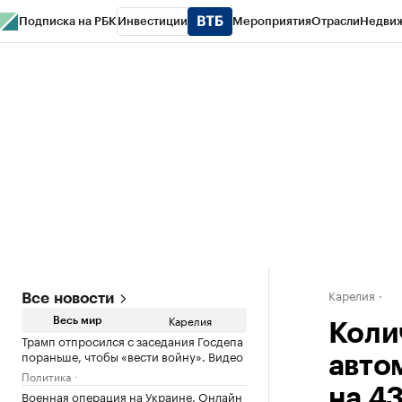
Подписка на РБК
Инвестиции
Мероприятия
Отрасли
Недви
РБК Life
Тренды
Визионеры
Национальные проекты
Город
Стиль
Кр
Конференции СПб
Спецпроекты
Проверка контрагентов
Политика
Карелия
Все новости
Карелия
Весь мир
Коли
Трамп отпросился с заседания Госдепа
пораньше, чтобы «вести войну». Видео
авто
Политика
на 4
Военная операция на Украине. Онлайн