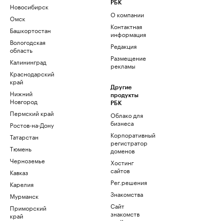
РБК
Новосибирск
О компании
Омск
Контактная
Башкортостан
информация
Вологодская
Редакция
область
Размещение
Калининград
рекламы
Краснодарский
край
Другие
Нижний
продукты
Новгород
РБК
Пермский край
Облако для
бизнеса
Ростов-на-Дону
Корпоративный
Татарстан
регистратор
Тюмень
доменов
Черноземье
Хостинг
сайтов
Кавказ
Рег.решения
Карелия
Знакомства
Мурманск
Сайт
Приморский
знакомств
край